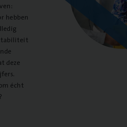
oven:
oor hebben
lledig
tabiliteit
ende
at deze
fers.
 om écht
?