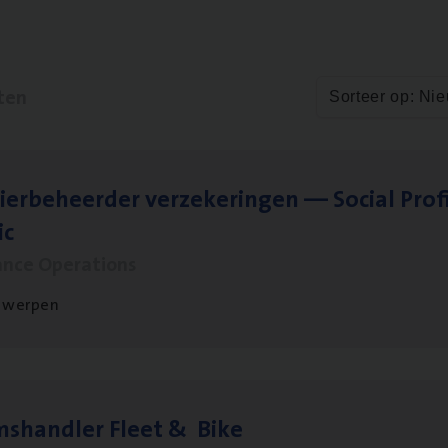
ten
Sorteer op: Ni
ier­be­heer­der ver­ze­ke­rin­gen — Soci­al Pro­f
ic
ance Operations
twerpen
ms­hand­ler Fleet
&
Bike