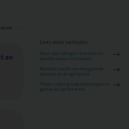
euwste
Lees onze verhalen
Meer dan collega’s: hoe Julie en
it en
Aurélie elkaar versterken
Mathias houdt van diepgaande
dossiers én droge humor
Thalia zoekt graag oplossingen, in
games én op het werk