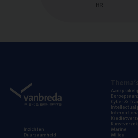
HR
The­ma’
Aan­spra­ke­li
Beroeps­aan­s
Cyber
&
fra
Intel­lec­tu­a
Inter­na­ti­o­
Kre­diet­ver­z
Kunst­ver­ze­k
Inzich­ten
Mari­ne
Duur­zaam­heid
Mili­eu