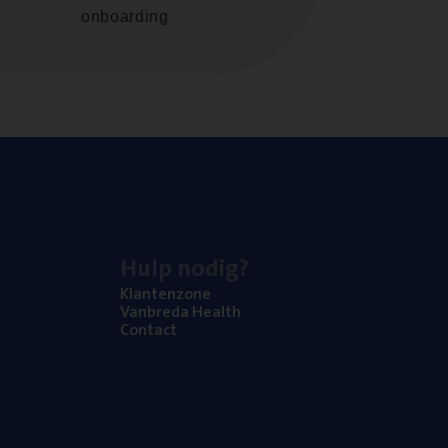
onboarding
Hulp nodig?
Klan­ten­zo­ne
Van­b­re­da Health
Con­tact