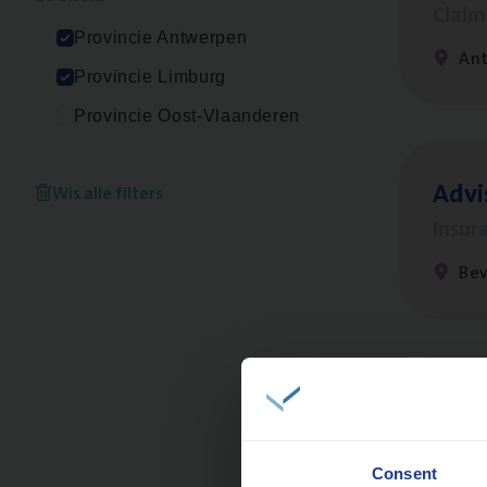
Clai
Provincie Antwerpen
An
Provincie Limburg
Provincie Oost-Vlaanderen
Advi
Wis alle filters
Insur
Be
Scha
Clai
Consent
An