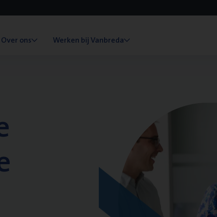
Over ons
Werken bij Vanbreda
e
e