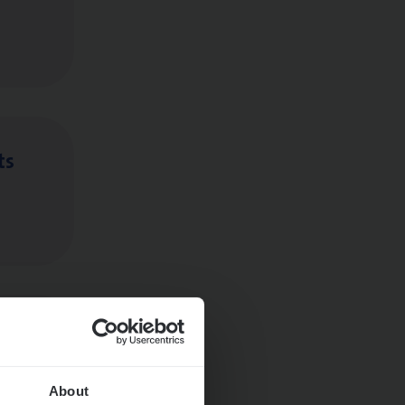
ts
About