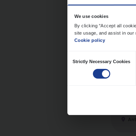
We use cookies
By clicking “Accept all cooki
site usage, and assist in our 
Clien
Cookie policy
Insur
Consent
An
Strictly Necessary Cookies
Selection
Dos­s
Insur
Ant