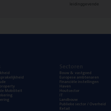
leidinggevende
s
Sec­to­ren
jk­heid
Bouw
&
vastgoed
pra­ke­lijk­heid
Euro­pe­se ambtenaren
ude
Finan­ci­ë­le instellingen
l property
Haven
na­le Mobiliteit
Hout­sec­tor
e­ke­ring
IT
e­ring
Land­bouw
Publie­ke sec­tor / Overheid
Retail