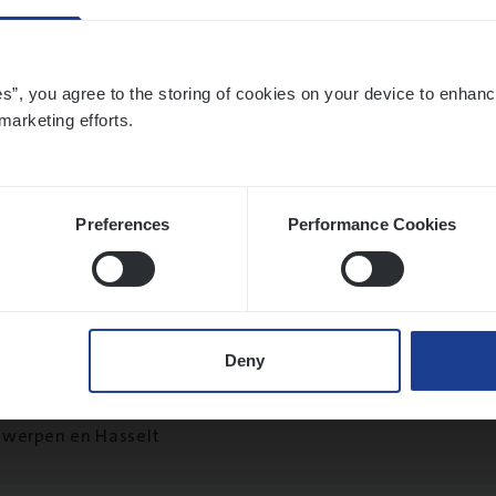
es”, you agree to the storing of cookies on your device to enhanc
marketing efforts.
t Exe­cu­ti­ve Marine
ance Operations
twerpen
Preferences
Performance Cookies
ier­be­heer­der Pro­per­ty verzekeringen
Deny
ance Operations
werpen en Hasselt