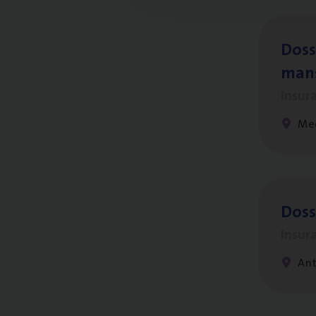
Dos­s
man
Insur
Me
Dos­
Insur
An