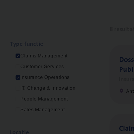
8 resulta
Type func­tie
Claims Management
Dos­s
Publ
Customer Services
Insur
Insurance Operations
IT, Change & Innovation
An
People Management
Sales Management
Clai
Loca­tie