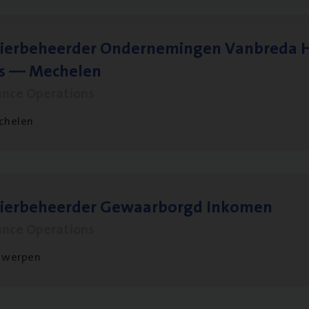
ier­be­heer­der Onder­ne­min­gen Van­b­re­da 
s — Mechelen
ance Operations
chelen
sier­be­heer­der Gewaar­borgd Inkomen
ance Operations
twerpen