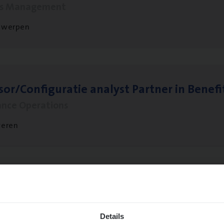
ms Management
twerpen
sor/​Configuratie ana­lyst Part­ner in Benefi
ance Operations
veren
­de Expert Fleet
ms Management
Details
twerpen