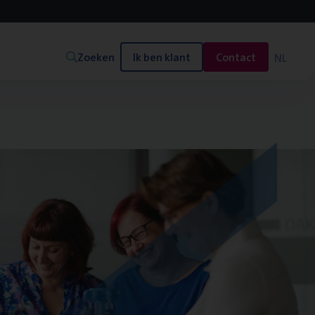
Zoeken
Ik ben klant
Contact
NL