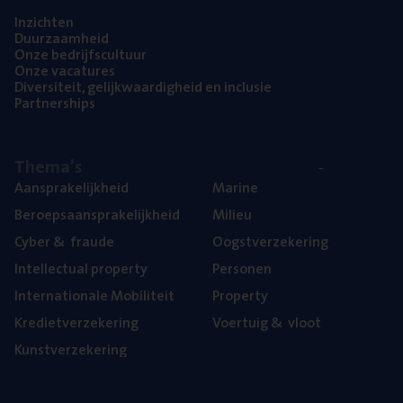
Inzich­ten
Duur­zaam­heid
Onze bedrijfs­cul­tuur
Onze vaca­tu­res
Diver­si­teit, gelijk­waar­dig­heid en inclusie
Part­ner­ships
The­ma’s
Aan­spra­ke­lijk­heid
Mari­ne
Beroeps­aan­spra­ke­lijk­heid
Mili­eu
Cyber
&
fraude
Oogst­ver­ze­ke­ring
Intel­lec­tu­al property
Per­so­nen
Inter­na­ti­o­na­le Mobiliteit
Pro­per­ty
Kre­diet­ver­ze­ke­ring
Voer­tuig
&
vloot
Kunst­ver­ze­ke­ring