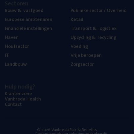
Sec­to­ren
Bouw
&
vastgoed
Publie­ke sec­tor / Overheid
Euro­pe­se ambtenaren
Retail
Finan­ci­ë­le instellingen
Trans­port
&
logistiek
Haven
Upcy­cling
&
recycling
Hout­sec­tor
Voe­ding
IT
Vrije beroe­pen
Land­bouw
Zorg­sec­tor
Hulp nodig?
Klan­ten­zo­ne
Van­b­re­da Health
Con­tact
© 2026 Vanbreda Risk & Benefits
Gedragsregels verzekeringsmakelaardij