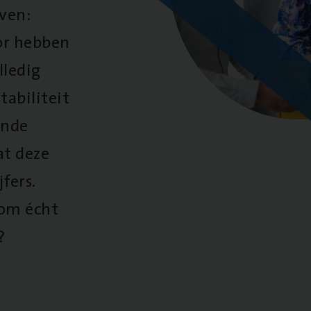
oven:
oor hebben
lledig
tabiliteit
ende
at deze
fers.
 om écht
?