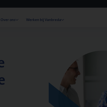
Over ons
Werken bij Vanbreda
e
e