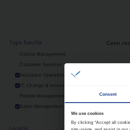
Type func­tie
Geen re
Claims Management
Customer Services
Insurance Operations
IT, Change & Innovation
Consent
People Management
Sales Management
We use cookies
By clicking “Accept all cooki
Loca­tie
site usage, and assist in our 