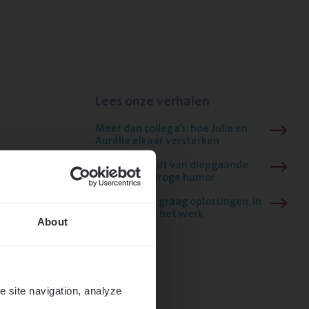
Lees onze verhalen
Meer dan collega’s: hoe Julie en
Aurélie elkaar versterken
Mathias houdt van diepgaande
dossiers én droge humor
Thalia zoekt graag oplossingen, in
games én op het werk
About
e site navigation, analyze