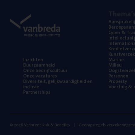
The­ma’
Aan­spra­ke­li
Beroeps­aan­s
Cyber
&
fra
Intel­lec­tu­a
Inter­na­ti­o­
Kre­diet­ver­z
Kunst­ver­ze­k
Inzich­ten
Mari­ne
Duur­zaam­heid
Mili­eu
Onze bedrijfs­cul­tuur
Oogst­ver­ze­
Onze vaca­tu­res
Per­so­nen
Diver­si­teit, gelijk­waar­dig­heid en
Pro­per­ty
inclusie
Voer­tuig
&
v
Part­ner­ships
© 2026 Vanbreda Risk & Benefits
Gedragsregels verzekeringsma