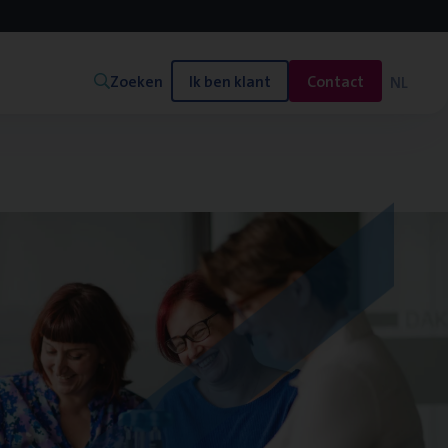
Zoeken
Ik ben klant
Contact
NL