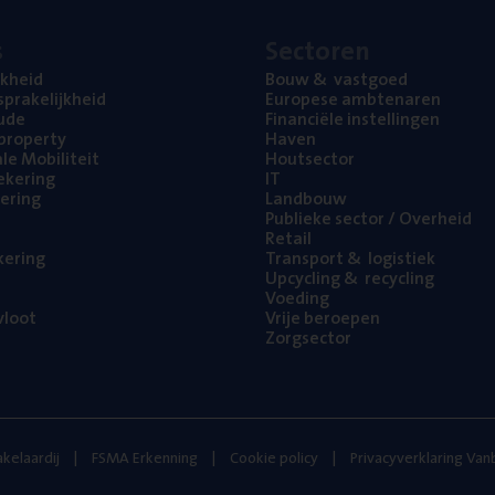
s
Sec­to­ren
jk­heid
Bouw
&
vastgoed
pra­ke­lijk­heid
Euro­pe­se ambtenaren
ude
Finan­ci­ë­le instellingen
l property
Haven
na­le Mobiliteit
Hout­sec­tor
e­ke­ring
IT
e­ring
Land­bouw
Publie­ke sec­tor / Overheid
Retail
ke­ring
Trans­port
&
logistiek
Upcy­cling
&
recycling
Voe­ding
loot
Vrije beroe­pen
Zorg­sec­tor
kelaardij
FSMA Erkenning
Cookie policy
Privacyverklaring Va