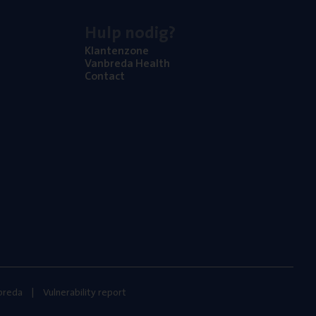
Hulp nodig?
Klan­ten­zo­ne
Van­b­re­da Health
Con­tact
nbreda
Vulnerability report