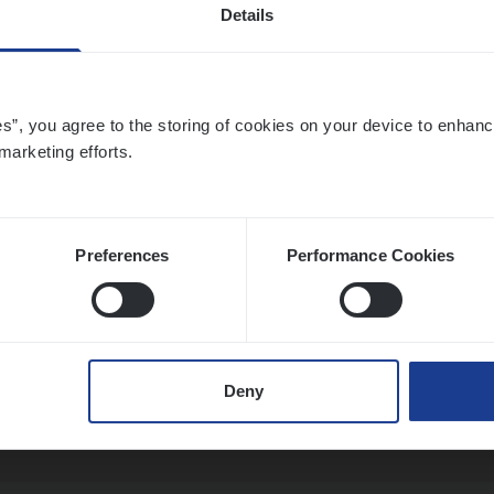
Details
ier­be­heer­der Onder­ne­min­gen Van­b­re­da 
s — Mechelen
es”, you agree to the storing of cookies on your device to enhanc
marketing efforts.
ance Operations
chelen
Preferences
Performance Cookies
ier­be­heer­der Pro­per­ty verzekeringen
ance Operations
Deny
werpen en Hasselt