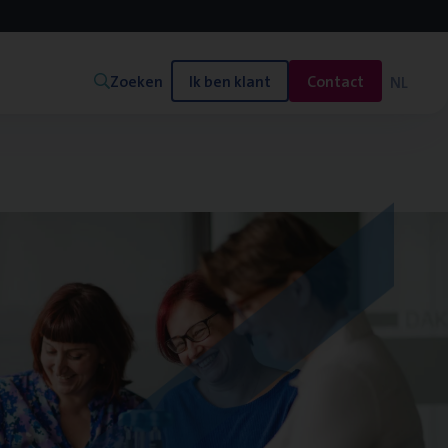
Zoeken
Ik ben klant
Contact
NL