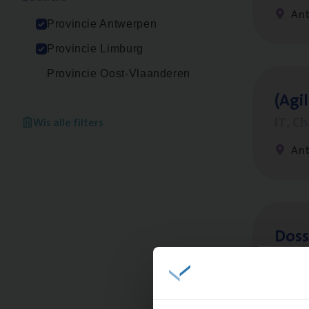
An
Provincie Antwerpen
Provincie Limburg
Provincie Oost-Vlaanderen
(Agi­
IT, C
Wis alle filters
An
Dos­
Insur
An