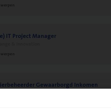
twerpen
le)
IT
Pro­ject Manager
hange & Innovation
twerpen
sier­be­heer­der Gewaar­borgd Inkomen
ance Operations
twerpen