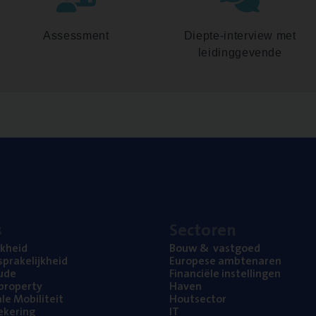
Assessment
Diepte-interview met
leidinggevende
s
Sec­to­ren
jk­heid
Bouw
&
vastgoed
pra­ke­lijk­heid
Euro­pe­se ambtenaren
ude
Finan­ci­ë­le instellingen
l property
Haven
na­le Mobiliteit
Hout­sec­tor
e­ke­ring
IT