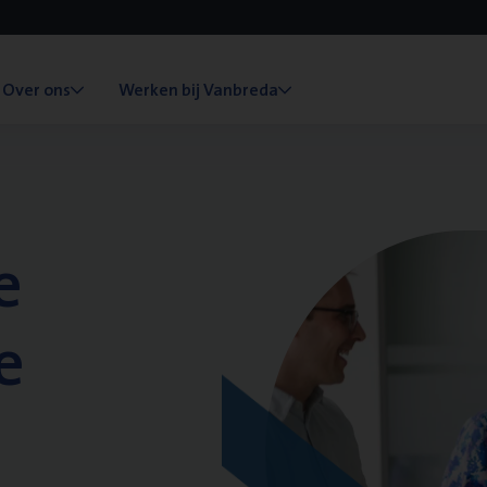
Over ons
Werken bij Vanbreda
e
e