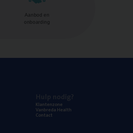
Aanbod en
onboarding
Hulp nodig?
Klan­ten­zo­ne
Van­b­re­da Health
Con­tact