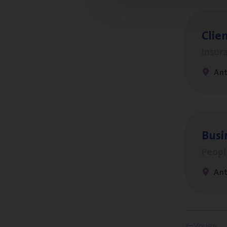
Clien
Insur
An
Busi
Peop
An
Vorige