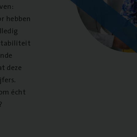
oven:
oor hebben
lledig
tabiliteit
ende
at deze
fers.
 om écht
?