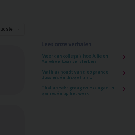
Oudste
Lees onze verhalen
Meer dan collega’s: hoe Julie en
Aurélie elkaar versterken
Mathias houdt van diepgaande
dossiers én droge humor
Thalia zoekt graag oplossingen, in
games én op het werk