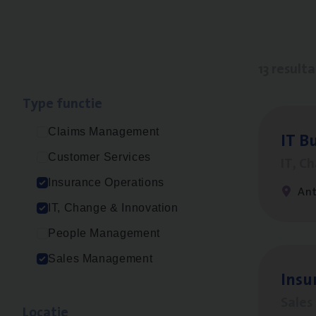
13 result
Type func­tie
Claims Management
IT
Bu
Customer Services
IT, C
Insurance Operations
An
IT, Change & Innovation
People Management
Sales Management
Insu­
Sale
Loca­tie