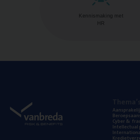
Kennismaking met
HR
The­ma’
Aan­spra­ke­li
Beroeps­aan­s
Cyber
&
fra
Intel­lec­tu­a
Inter­na­ti­o­
Kre­diet­ver­z