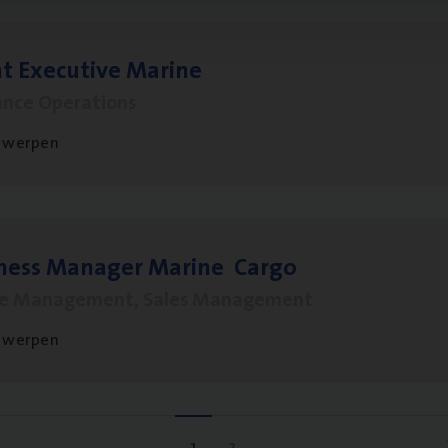
t Exe­cu­ti­ve Marine
ance Operations
twerpen
­ness Mana­ger Mari­ne Cargo
le Management, Sales Management
twerpen
1
2