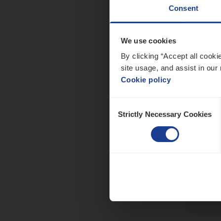
Consent
Dos­s
We use cookies
man
By clicking “Accept all cooki
site usage, and assist in our 
Insur
Cookie policy
Me
Consent
Strictly Necessary Cookies
Selection
Dos­s
Insur
Ant