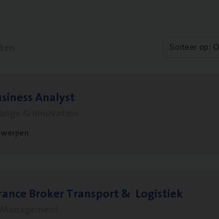
aten
Sorteer op: 
si­ness Analyst
hange & Innovation
twerpen
ran­ce Bro­ker Trans­port
&
Logistiek
s Management