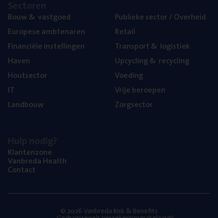
Sec­to­ren
Bouw
&
vastgoed
Publie­ke sec­tor / Overheid
Euro­pe­se ambtenaren
Retail
Finan­ci­ë­le instellingen
Trans­port
&
logistiek
Haven
Upcy­cling
&
recycling
Hout­sec­tor
Voe­ding
IT
Vrije beroe­pen
Land­bouw
Zorg­sec­tor
Hulp nodig?
Klan­ten­zo­ne
Van­b­re­da Health
Con­tact
© 2026 Vanbreda Risk & Benefits
Gedragsregels verzekeringsmakelaardij