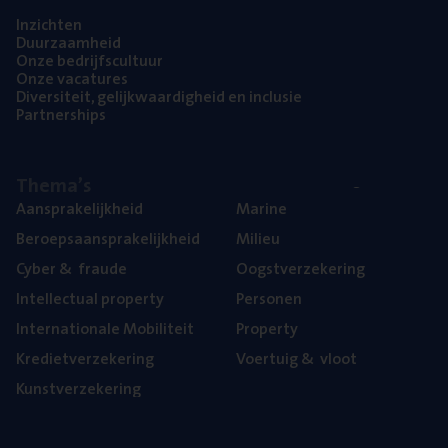
Inzich­ten
Duur­zaam­heid
Onze bedrijfs­cul­tuur
Onze vaca­tu­res
Diver­si­teit, gelijk­waar­dig­heid en inclusie
Part­ner­ships
The­ma’s
Aan­spra­ke­lijk­heid
Mari­ne
Beroeps­aan­spra­ke­lijk­heid
Mili­eu
Cyber
&
fraude
Oogst­ver­ze­ke­ring
Intel­lec­tu­al property
Per­so­nen
Inter­na­ti­o­na­le Mobiliteit
Pro­per­ty
Kre­diet­ver­ze­ke­ring
Voer­tuig
&
vloot
Kunst­ver­ze­ke­ring