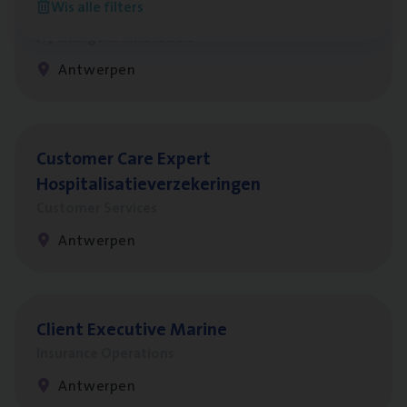
Wis alle filters
Test Ana­lyst
IT, Change & Innovation
Antwerpen
Cus­to­mer Care Expert
Hospitalisatieverzekeringen
Customer Services
Antwerpen
Client Exe­cu­ti­ve Marine
Insurance Operations
Antwerpen