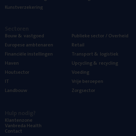
Kunst­ver­ze­ke­ring
Sec­to­ren
Bouw
&
vastgoed
Publie­ke sec­tor / Overheid
Euro­pe­se ambtenaren
Retail
Finan­ci­ë­le instellingen
Trans­port
&
logistiek
Haven
Upcy­cling
&
recycling
Hout­sec­tor
Voe­ding
IT
Vrije beroe­pen
Land­bouw
Zorg­sec­tor
Hulp nodig?
Klan­ten­zo­ne
Van­b­re­da Health
Con­tact