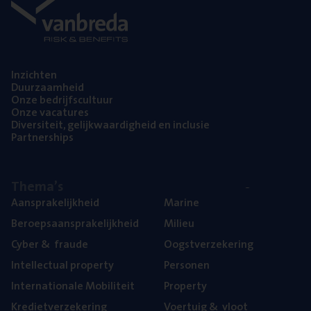
Inzich­ten
Duur­zaam­heid
Onze bedrijfs­cul­tuur
Onze vaca­tu­res
Diver­si­teit, gelijk­waar­dig­heid en inclusie
Part­ner­ships
The­ma’s
Aan­spra­ke­lijk­heid
Mari­ne
Beroeps­aan­spra­ke­lijk­heid
Mili­eu
Cyber
&
fraude
Oogst­ver­ze­ke­ring
Intel­lec­tu­al property
Per­so­nen
Inter­na­ti­o­na­le Mobiliteit
Pro­per­ty
Kre­diet­ver­ze­ke­ring
Voer­tuig
&
vloot