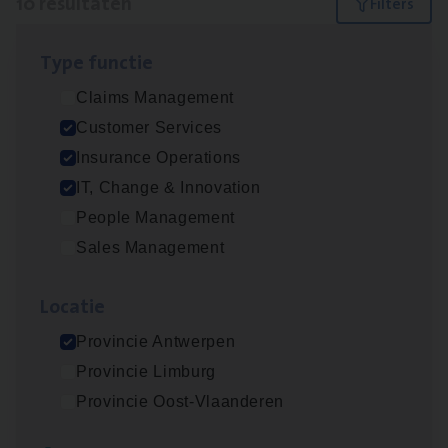
10 resultaten
Filters
Type func­tie
Dos­sier­be­heer­der ver­ze­ke­rin­gen — Soci­al
Claims Management
Pro­fit en Public
Customer Services
Insurance Operations
Insurance Operations
Antwerpen
IT, Change & Innovation
People Management
Sales Management
Advisor/​Configuratie ana­lyst Part­ner in
Benefits
Loca­tie
Insurance Operations
Provincie Antwerpen
Beveren
Provincie Limburg
Provincie Oost-Vlaanderen