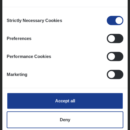
IT, Change & Innovation
Antwerpen
Consent
Strictly Necessary Cookies
Selection
Vorige
Volgende
Preferences
Performance Cookies
Lees onze verhalen
Meer dan collega’s: hoe Julie en Aurélie elkaar
Marketing
versterken
Mathias houdt van diepgaande dossiers én droge
humor
Accept all
Thalia zoekt graag oplossingen, in games én op het
werk
Deny