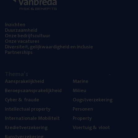
Inzich­ten
Duur­zaam­heid
Onze bedrijfs­cul­tuur
Onze vaca­tu­res
Diver­si­teit, gelijk­waar­dig­heid en inclusie
Part­ner­ships
The­ma’s
Aan­spra­ke­lijk­heid
Mari­ne
Beroeps­aan­spra­ke­lijk­heid
Mili­eu
Cyber
&
fraude
Oogst­ver­ze­ke­ring
Intel­lec­tu­al property
Per­so­nen
Inter­na­ti­o­na­le Mobiliteit
Pro­per­ty
Kre­diet­ver­ze­ke­ring
Voer­tuig
&
vloot
Kunst­ver­ze­ke­ring