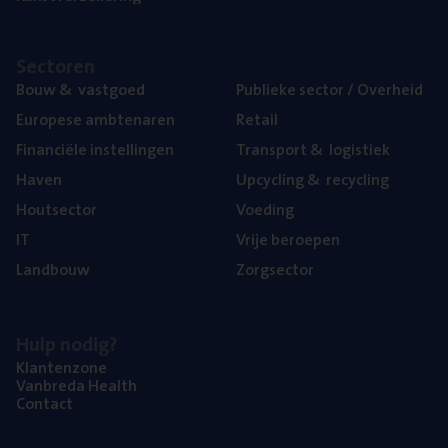
Sec­to­ren
Bouw
&
vastgoed
Publie­ke sec­tor / Overheid
Euro­pe­se ambtenaren
Retail
Finan­ci­ë­le instellingen
Trans­port
&
logistiek
Haven
Upcy­cling
&
recycling
Hout­sec­tor
Voe­ding
IT
Vrije beroe­pen
Land­bouw
Zorg­sec­tor
Hulp nodig?
Klan­ten­zo­ne
Van­b­re­da Health
Con­tact