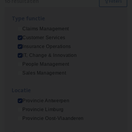
10 resultaten
Filters
Type func­tie
Test Ana­lyst
Claims Management
IT, Change & Innovation
Customer Services
Antwerpen
Insurance Operations
IT, Change & Innovation
People Management
IT
Busi­ness Analyst
Sales Management
IT, Change & Innovation
Loca­tie
Antwerpen
Provincie Antwerpen
Provincie Limburg
Dos­sier­be­heer­der ver­ze­ke­rin­gen — Soci­al
Provincie Oost-Vlaanderen
Pro­fit en Public