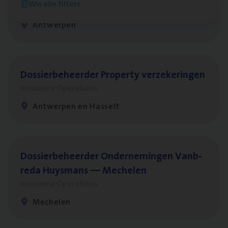
Wis alle filters
Insurance Operations
Antwerpen
Dos­sier­be­heer­der Pro­per­ty verzekeringen
Insurance Operations
Antwerpen en Hasselt
Dos­sier­be­heer­der Onder­ne­min­gen Van­b­
re­da Huys­mans — Mechelen
Insurance Operations
Mechelen