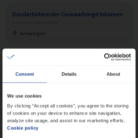
Dos­sier­be­heer­der Gewaar­borgd Inkomen
Insurance Operations
Antwerpen
Cus­to­mer Care Expert
Hospitalisatieverzekeringen
Consent
Details
About
Customer Services
Antwerpen
We use cookies
By clicking “Accept all cookies”, you agree to the storing
of cookies on your device to enhance site navigation,
Client Exe­cu­ti­ve Marine
analyze site usage, and assist in our marketing efforts.
Cookie policy
Insurance Operations