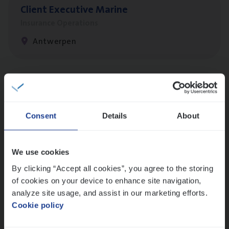
Client Exe­cu­ti­ve Marine
Insurance Operations
Antwerpen
Test Ana­lyst
IT, Change & Innovation
Consent
Details
About
Antwerpen
We use cookies
By clicking “Accept all cookies”, you agree to the storing
Advisor/​Configuratie ana­lyst Part­ner in
of cookies on your device to enhance site navigation,
Benefits
analyze site usage, and assist in our marketing efforts.
Insurance Operations
Cookie policy
Beveren