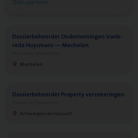
Wis alle filters
Antwerpen
Dos­sier­be­heer­der Onder­ne­min­gen Van­b­
re­da Huys­mans — Mechelen
Insurance Operations
Mechelen
Dos­sier­be­heer­der Pro­per­ty verzekeringen
Insurance Operations
Antwerpen en Hasselt