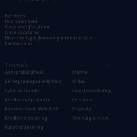
Inzich­ten
Duur­zaam­heid
Onze bedrijfs­cul­tuur
Onze vaca­tu­res
Diver­si­teit, gelijk­waar­dig­heid en inclusie
Part­ner­ships
The­ma’s
Aan­spra­ke­lijk­heid
Mari­ne
Beroeps­aan­spra­ke­lijk­heid
Mili­eu
Cyber
&
fraude
Oogst­ver­ze­ke­ring
Intel­lec­tu­al property
Per­so­nen
Inter­na­ti­o­na­le Mobiliteit
Pro­per­ty
Kre­diet­ver­ze­ke­ring
Voer­tuig
&
vloot
Kunst­ver­ze­ke­ring