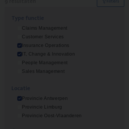
9 resultaten
Filters
Type func­tie
IT
Busi­ness Analyst
Claims Management
IT, Change & Innovation
Customer Services
Antwerpen
Insurance Operations
IT, Change & Innovation
People Management
(Agi­le)
IT
Pro­ject Manager
Sales Management
IT, Change & Innovation
Loca­tie
Antwerpen
Provincie Antwerpen
Provincie Limburg
Dos­sier­be­heer­der Gewaar­borgd Inkomen
Provincie Oost-Vlaanderen
Insurance Operations