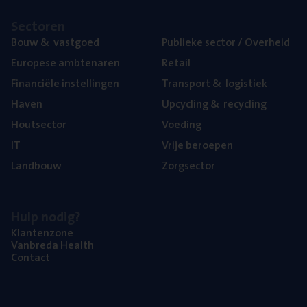
Sec­to­ren
Bouw
&
vastgoed
Publie­ke sec­tor / Overheid
Euro­pe­se ambtenaren
Retail
Finan­ci­ë­le instellingen
Trans­port
&
logistiek
Haven
Upcy­cling
&
recycling
Hout­sec­tor
Voe­ding
IT
Vrije beroe­pen
Land­bouw
Zorg­sec­tor
Hulp nodig?
Klan­ten­zo­ne
Van­b­re­da Health
Con­tact