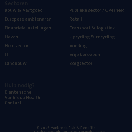
Sec­to­ren
Bouw
&
vastgoed
Publie­ke sec­tor / Overheid
Euro­pe­se ambtenaren
Retail
Finan­ci­ë­le instellingen
Trans­port
&
logistiek
Haven
Upcy­cling
&
recycling
Hout­sec­tor
Voe­ding
IT
Vrije beroe­pen
Land­bouw
Zorg­sec­tor
Hulp nodig?
Klan­ten­zo­ne
Van­b­re­da Health
Con­tact
© 2026 Vanbreda Risk & Benefits
Gedragsregels verzekeringsmakelaardij