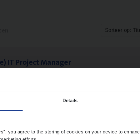
ten
Sorteer op: Tit
le)
IT
Pro­ject Manager
hange & Innovation
twerpen
Details
1
2
es”, you agree to the storing of cookies on your device to enhanc
marketing efforts.