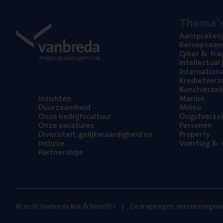
The­ma’
Aan­spra­ke­li
Beroeps­aan­s
Cyber
&
fra
Intel­lec­tu­a
Inter­na­ti­o­
Kre­diet­ver­z
Kunst­ver­ze­k
Inzich­ten
Mari­ne
Duur­zaam­heid
Mili­eu
Onze bedrijfs­cul­tuur
Oogst­ver­ze­
Onze vaca­tu­res
Per­so­nen
Diver­si­teit, gelijk­waar­dig­heid en
Pro­per­ty
inclusie
Voer­tuig
&
v
Part­ner­ships
© 2026 Vanbreda Risk & Benefits
Gedragsregels verzekeringsma