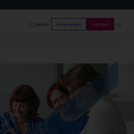
Zoeken
Ik ben klant
Contact
NL