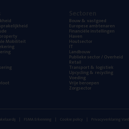
s
Sec­to­ren
jk­heid
Bouw
&
vastgoed
pra­ke­lijk­heid
Euro­pe­se ambtenaren
ude
Finan­ci­ë­le instellingen
l property
Haven
na­le Mobiliteit
Hout­sec­tor
e­ke­ring
IT
e­ring
Land­bouw
Publie­ke sec­tor / Overheid
Retail
ke­ring
Trans­port
&
logistiek
Upcy­cling
&
recycling
Voe­ding
loot
Vrije beroe­pen
Zorg­sec­tor
kelaardij
FSMA Erkenning
Cookie policy
Privacyverklaring Va