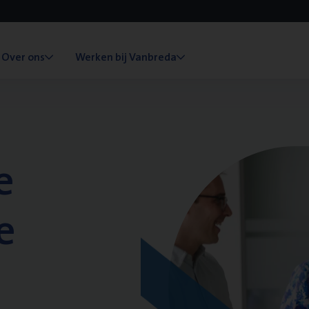
Over ons
Werken bij Vanbreda
e
e