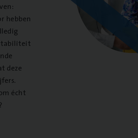
oven:
oor hebben
lledig
tabiliteit
ende
at deze
fers.
 om écht
?