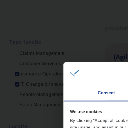
9 resulta
Type func­tie
Claims Management
(Agi­
Customer Services
IT, C
Insurance Operations
An
IT, Change & Innovation
Consent
People Management
Sales Management
Vorige
We use cookies
By clicking “Accept all cooki
Loca­tie
site usage, and assist in our 