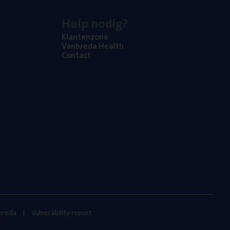
Hulp nodig?
Klan­ten­zo­ne
Van­b­re­da Health
Con­tact
nbreda
Vulnerability report