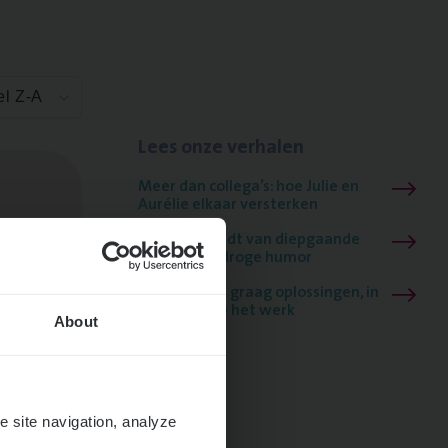
el Z-A
Lees onze verhalen
Meer dan collega’s: hoe Julie en
Aurélie elkaar versterken
Mathias houdt van diepgaande
dossiers én droge humor
Thalia zoekt graag oplossingen, in
games én op het werk
About
Volgende
e site navigation, analyze