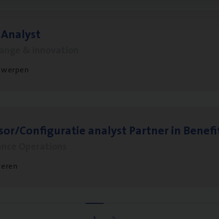
 Ana­lyst
hange & Innovation
twerpen
sor/​Configuratie ana­lyst Part­ner in Benefi
ance Operations
veren
1
2