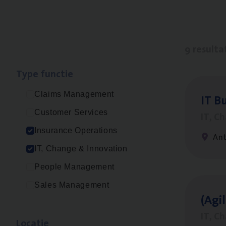
9 resulta
Type func­tie
Claims Management
IT
Bu
Customer Services
IT, C
Insurance Operations
An
IT, Change & Innovation
People Management
Sales Management
(Agi­
IT, C
Loca­tie