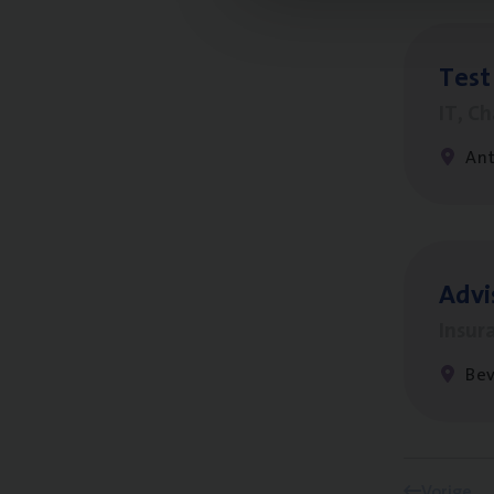
Test
IT, C
An
Advi
Insur
Be
Vorige