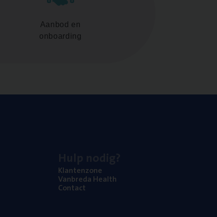
Aanbod en
onboarding
Hulp nodig?
Klan­ten­zo­ne
Van­b­re­da Health
Con­tact