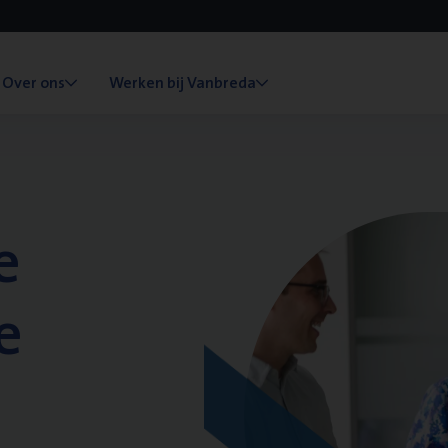
Over ons
Werken bij Vanbreda
e
e