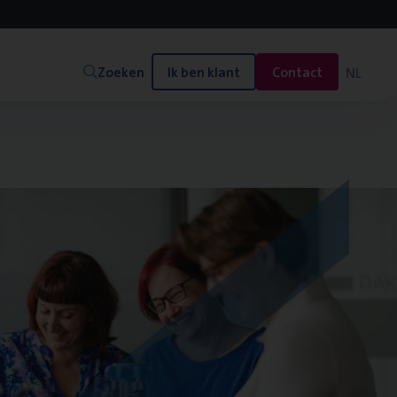
Zoeken
Ik ben klant
Contact
NL