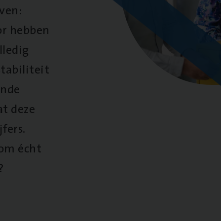
oven:
oor hebben
lledig
tabiliteit
ende
at deze
fers.
 om écht
?