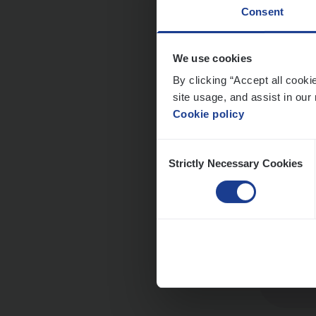
Consent
We use cookies
Dos­s
By clicking “Accept all cooki
site usage, and assist in our 
Insur
Cookie policy
Ant
Consent
Strictly Necessary Cookies
Selection
Clien
Insur
An