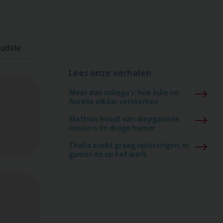
Oudste
Lees onze verhalen
Meer dan collega’s: hoe Julie en
Aurélie elkaar versterken
Mathias houdt van diepgaande
dossiers én droge humor
Thalia zoekt graag oplossingen, in
games én op het werk