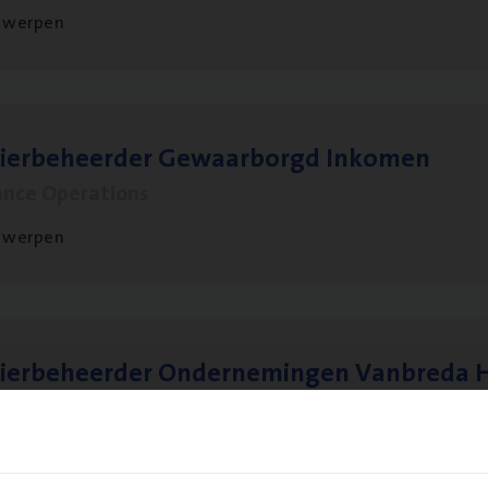
twerpen
sier­be­heer­der Gewaar­borgd Inkomen
ance Operations
twerpen
ier­be­heer­der Onder­ne­min­gen Van­b­re­da 
s — Mechelen
ance Operations
chelen