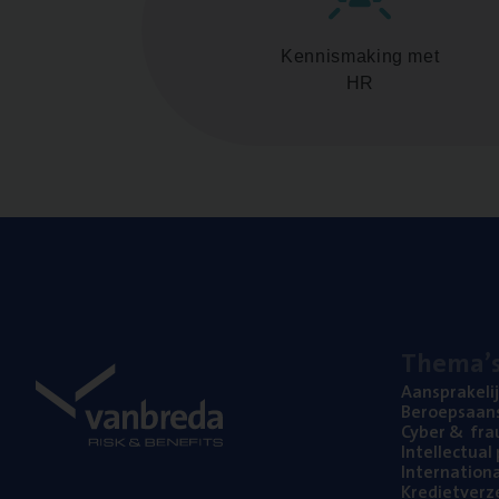
Kennismaking met
HR
The­ma’
Aan­spra­ke­li
Beroeps­aan­s
Cyber
&
fra
Intel­lec­tu­a
Inter­na­ti­o­
Kre­diet­ver­z