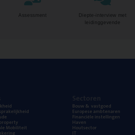
Assessment
Diepte-interview met
leidinggevende
s
Sec­to­ren
jk­heid
Bouw
&
vastgoed
pra­ke­lijk­heid
Euro­pe­se ambtenaren
ude
Finan­ci­ë­le instellingen
l property
Haven
na­le Mobiliteit
Hout­sec­tor
e­ke­ring
IT