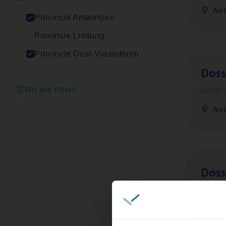
An
Provincie Antwerpen
Provincie Limburg
Provincie Oost-Vlaanderen
Dos­
Insur
Wis alle filters
An
Dos­s
man
Insur
Me