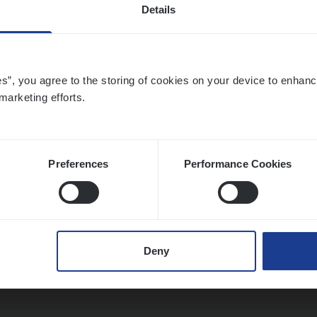
Details
ier­be­heer­der Pro­per­ty verzekeringen
es”, you agree to the storing of cookies on your device to enhanc
marketing efforts.
ance Operations
werpen en Hasselt
Preferences
Performance Cookies
t Exe­cu­ti­ve Marine
ance Operations
Deny
twerpen