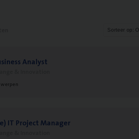
ten
Sorteer op: 
si­ness Analyst
hange & Innovation
twerpen
le)
IT
Pro­ject Manager
hange & Innovation