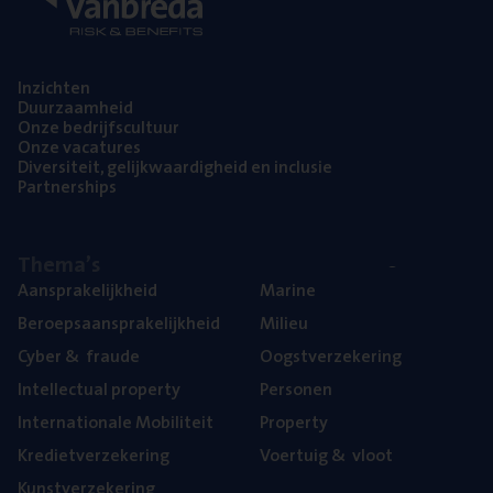
Inzich­ten
Duur­zaam­heid
Onze bedrijfs­cul­tuur
Onze vaca­tu­res
Diver­si­teit, gelijk­waar­dig­heid en inclusie
Part­ner­ships
The­ma’s
Aan­spra­ke­lijk­heid
Mari­ne
Beroeps­aan­spra­ke­lijk­heid
Mili­eu
Cyber
&
fraude
Oogst­ver­ze­ke­ring
Intel­lec­tu­al property
Per­so­nen
Inter­na­ti­o­na­le Mobiliteit
Pro­per­ty
Kre­diet­ver­ze­ke­ring
Voer­tuig
&
vloot
Kunst­ver­ze­ke­ring