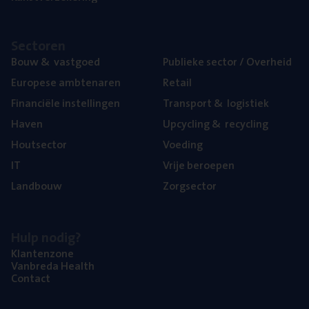
Sec­to­ren
Bouw
&
vastgoed
Publie­ke sec­tor / Overheid
Euro­pe­se ambtenaren
Retail
Finan­ci­ë­le instellingen
Trans­port
&
logistiek
Haven
Upcy­cling
&
recycling
Hout­sec­tor
Voe­ding
IT
Vrije beroe­pen
Land­bouw
Zorg­sec­tor
Hulp nodig?
Klan­ten­zo­ne
Van­b­re­da Health
Con­tact