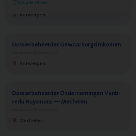
Wis alle filters
Insurance Operations
Antwerpen
Dos­sier­be­heer­der Gewaar­borgd Inkomen
Insurance Operations
Antwerpen
Dos­sier­be­heer­der Onder­ne­min­gen Van­b­
re­da Huys­mans — Mechelen
Insurance Operations
Mechelen