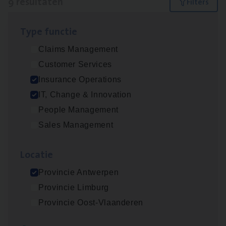
9 resultaten
Filters
Type func­tie
(Agi­le)
IT
Pro­ject Manager
Claims Management
IT, Change & Innovation
Customer Services
Antwerpen
Insurance Operations
IT, Change & Innovation
People Management
Advisor/​Configuratie ana­lyst Part­ner in
Sales Management
Benefits
Insurance Operations
Loca­tie
Beveren
Provincie Antwerpen
Provincie Limburg
Provincie Oost-Vlaanderen
Client Exe­cu­ti­ve Marine