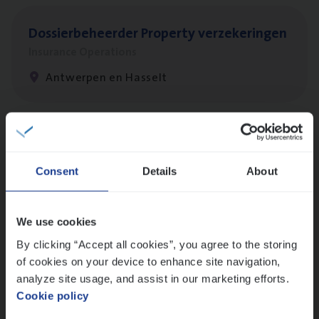
Dos­sier­be­heer­der Pro­per­ty verzekeringen
Insurance Operations
Antwerpen en Hasselt
Dos­sier­be­heer­der ver­ze­ke­rin­gen — Soci­al
Pro­fit en Public
Consent
Details
About
Insurance Operations
Antwerpen
We use cookies
By clicking “Accept all cookies”, you agree to the storing
of cookies on your device to enhance site navigation,
IT
Busi­ness Analyst
analyze site usage, and assist in our marketing efforts.
Cookie policy
IT, Change & Innovation