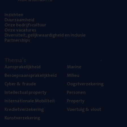
Inzich­ten
Duur­zaam­heid
Onze bedrijfs­cul­tuur
Onze vaca­tu­res
Diver­si­teit, gelijk­waar­dig­heid en inclusie
Part­ner­ships
The­ma’s
Aan­spra­ke­lijk­heid
Mari­ne
Beroeps­aan­spra­ke­lijk­heid
Mili­eu
Cyber
&
fraude
Oogst­ver­ze­ke­ring
Intel­lec­tu­al property
Per­so­nen
Inter­na­ti­o­na­le Mobiliteit
Pro­per­ty
Kre­diet­ver­ze­ke­ring
Voer­tuig
&
vloot
Kunst­ver­ze­ke­ring