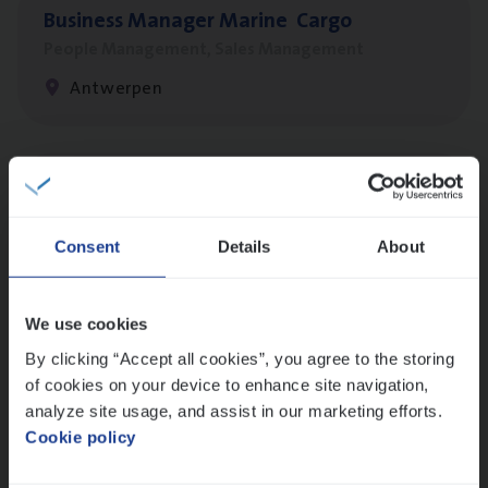
Busi­ness Mana­ger Mari­ne Cargo
People Management, Sales Management
Antwerpen
Cor­po­ra­te Insu­ran­ce Bro­ker Property
Sales Management
Consent
Details
About
Antwerpen
We use cookies
By clicking “Accept all cookies”, you agree to the storing
Cus­to­mer Care Expert
of cookies on your device to enhance site navigation,
Hospitalisatieverzekeringen
analyze site usage, and assist in our marketing efforts.
Customer Services
Cookie policy
Antwerpen