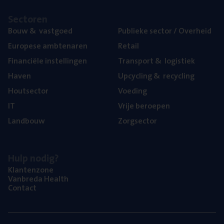
Sec­to­ren
Bouw
&
vastgoed
Publie­ke sec­tor / Overheid
Euro­pe­se ambtenaren
Retail
Finan­ci­ë­le instellingen
Trans­port
&
logistiek
Haven
Upcy­cling
&
recycling
Hout­sec­tor
Voe­ding
IT
Vrije beroe­pen
Land­bouw
Zorg­sec­tor
Hulp nodig?
Klan­ten­zo­ne
Van­b­re­da Health
Con­tact