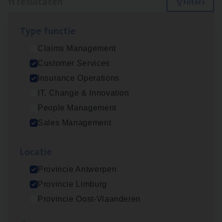
11 resultaten
Filters
Type func­tie
Insu­ran­ce Bro­ker Trans­port
&
Logistiek
Claims Management
Sales Management
Customer Services
Antwerpen
Insurance Operations
IT, Change & Innovation
People Management
Dos­sier­be­heer­der Gewaar­borgd Inkomen
Sales Management
Insurance Operations
Loca­tie
Antwerpen
Provincie Antwerpen
Provincie Limburg
Dos­sier­be­heer­der Onder­ne­min­gen Van­b­
Provincie Oost-Vlaanderen
re­da Huys­mans — Mechelen