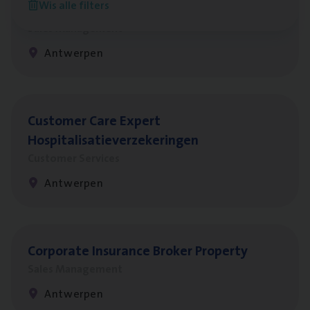
Wis alle filters
Insu­ran­ce Bro­ker
KMO
Sales Management
Antwerpen
Cus­to­mer Care Expert
Hospitalisatieverzekeringen
Customer Services
Antwerpen
Cor­po­ra­te Insu­ran­ce Bro­ker Property
Sales Management
Antwerpen