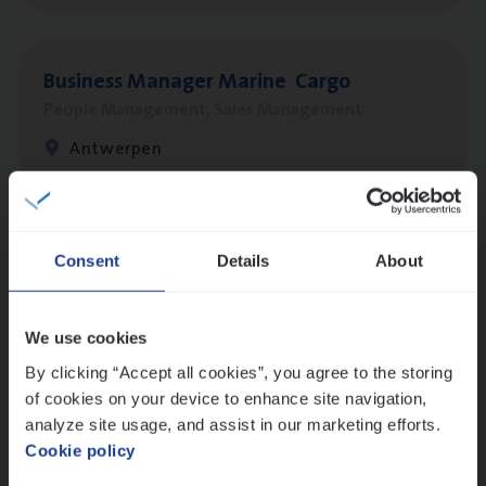
Busi­ness Mana­ger Mari­ne Cargo
People Management, Sales Management
Antwerpen
Client Exe­cu­ti­ve Marine
Consent
Details
About
Insurance Operations
Antwerpen
We use cookies
By clicking “Accept all cookies”, you agree to the storing
of cookies on your device to enhance site navigation,
Dos­sier­be­heer­der Pro­per­ty verzekeringen
analyze site usage, and assist in our marketing efforts.
Cookie policy
Insurance Operations