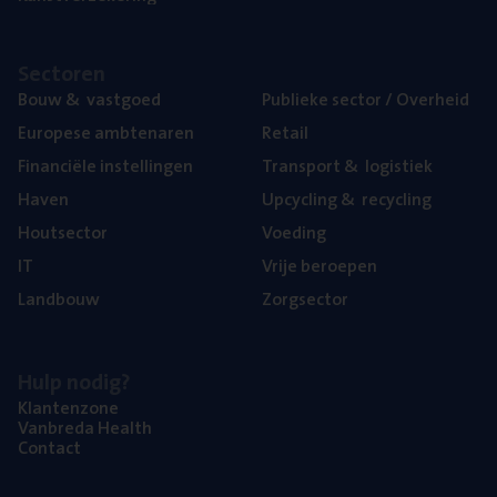
Sec­to­ren
Bouw
&
vastgoed
Publie­ke sec­tor / Overheid
Euro­pe­se ambtenaren
Retail
Finan­ci­ë­le instellingen
Trans­port
&
logistiek
Haven
Upcy­cling
&
recycling
Hout­sec­tor
Voe­ding
IT
Vrije beroe­pen
Land­bouw
Zorg­sec­tor
Hulp nodig?
Klan­ten­zo­ne
Van­b­re­da Health
Con­tact