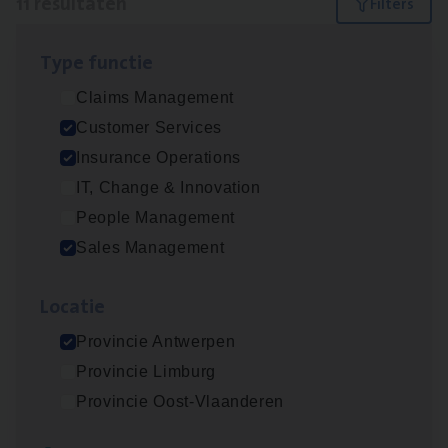
11 resultaten
Filters
Type func­tie
Dos­sier­be­heer­der ver­ze­ke­rin­gen — Soci­al
Claims Management
Pro­fit en Public
Customer Services
Insurance Operations
Insurance Operations
Antwerpen
IT, Change & Innovation
People Management
Sales Management
Advisor/​Configuratie ana­lyst Part­ner in
Benefits
Loca­tie
Insurance Operations
Provincie Antwerpen
Beveren
Provincie Limburg
Provincie Oost-Vlaanderen