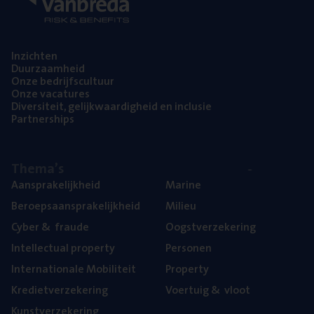
Inzich­ten
Duur­zaam­heid
Onze bedrijfs­cul­tuur
Onze vaca­tu­res
Diver­si­teit, gelijk­waar­dig­heid en inclusie
Part­ner­ships
The­ma’s
Aan­spra­ke­lijk­heid
Mari­ne
Beroeps­aan­spra­ke­lijk­heid
Mili­eu
Cyber
&
fraude
Oogst­ver­ze­ke­ring
Intel­lec­tu­al property
Per­so­nen
Inter­na­ti­o­na­le Mobiliteit
Pro­per­ty
Kre­diet­ver­ze­ke­ring
Voer­tuig
&
vloot
Kunst­ver­ze­ke­ring