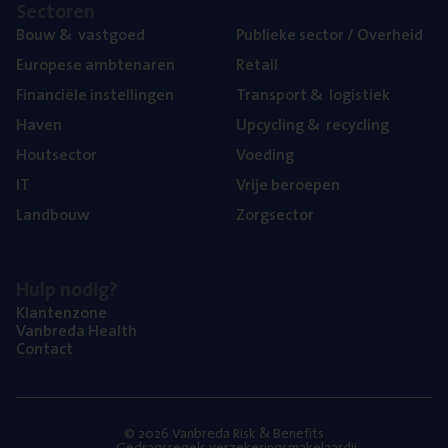
Sec­to­ren
Bouw
&
vastgoed
Publie­ke sec­tor / Overheid
Euro­pe­se ambtenaren
Retail
Finan­ci­ë­le instellingen
Trans­port
&
logistiek
Haven
Upcy­cling
&
recycling
Hout­sec­tor
Voe­ding
IT
Vrije beroe­pen
Land­bouw
Zorg­sec­tor
Hulp nodig?
Klan­ten­zo­ne
Van­b­re­da Health
Con­tact
© 2026 Vanbreda Risk & Benefits
Gedragsregels verzekeringsmakelaardij