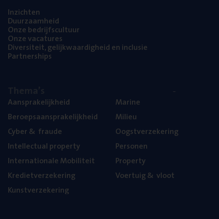
Inzich­ten
Duur­zaam­heid
Onze bedrijfs­cul­tuur
Onze vaca­tu­res
Diver­si­teit, gelijk­waar­dig­heid en inclusie
Part­ner­ships
The­ma’s
Aan­spra­ke­lijk­heid
Mari­ne
Beroeps­aan­spra­ke­lijk­heid
Mili­eu
Cyber
&
fraude
Oogst­ver­ze­ke­ring
Intel­lec­tu­al property
Per­so­nen
Inter­na­ti­o­na­le Mobiliteit
Pro­per­ty
Kre­diet­ver­ze­ke­ring
Voer­tuig
&
vloot
Kunst­ver­ze­ke­ring