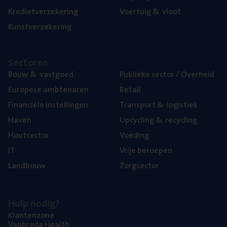
Kre­diet­ver­ze­ke­ring
Voer­tuig
&
vloot
Kunst­ver­ze­ke­ring
Sec­to­ren
Bouw
&
vastgoed
Publie­ke sec­tor / Overheid
Euro­pe­se ambtenaren
Retail
Finan­ci­ë­le instellingen
Trans­port
&
logistiek
Haven
Upcy­cling
&
recycling
Hout­sec­tor
Voe­ding
IT
Vrije beroe­pen
Land­bouw
Zorg­sec­tor
Hulp nodig?
Klan­ten­zo­ne
Van­b­re­da Health