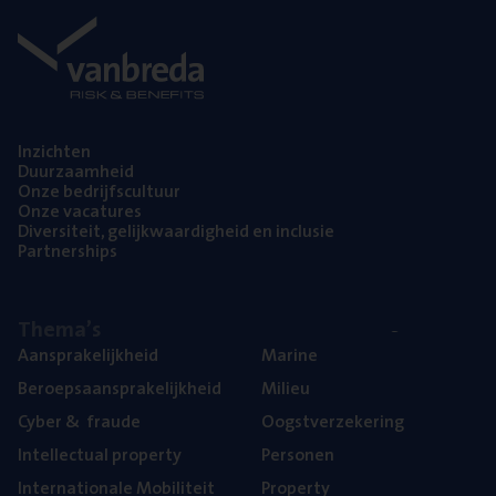
Inzich­ten
Duur­zaam­heid
Onze bedrijfs­cul­tuur
Onze vaca­tu­res
Diver­si­teit, gelijk­waar­dig­heid en inclusie
Part­ner­ships
The­ma’s
Aan­spra­ke­lijk­heid
Mari­ne
Beroeps­aan­spra­ke­lijk­heid
Mili­eu
Cyber
&
fraude
Oogst­ver­ze­ke­ring
Intel­lec­tu­al property
Per­so­nen
Inter­na­ti­o­na­le Mobiliteit
Pro­per­ty