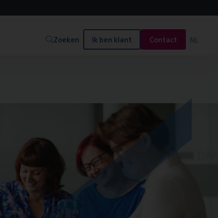
Zoeken
Ik ben klant
Contact
NL