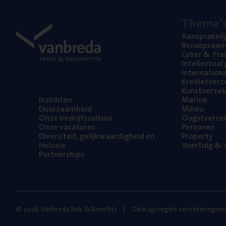
The­ma’
Aan­spra­ke­li
Beroeps­aan­s
Cyber
&
fra
Intel­lec­tu­a
Inter­na­ti­o­
Kre­diet­ver­z
Kunst­ver­ze­k
Inzich­ten
Mari­ne
Duur­zaam­heid
Mili­eu
Onze bedrijfs­cul­tuur
Oogst­ver­ze­
Onze vaca­tu­res
Per­so­nen
Diver­si­teit, gelijk­waar­dig­heid en
Pro­per­ty
inclusie
Voer­tuig
&
v
Part­ner­ships
© 2026 Vanbreda Risk & Benefits
Gedragsregels verzekeringsma