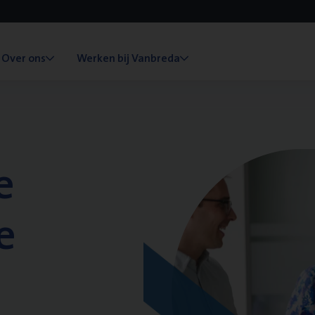
Over ons
Werken bij Vanbreda
e
e