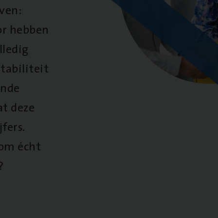
oven:
oor hebben
lledig
tabiliteit
ende
at deze
fers.
 om écht
?