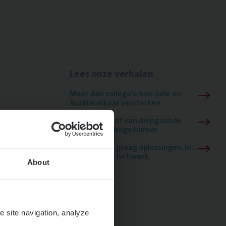
Lees onze verhalen
Meer dan collega’s: hoe Julie en
Aurélie elkaar versterken
Mathias houdt van diepgaande
dossiers én droge humor
Thalia zoekt graag oplossingen, in
games én op het werk
About
e site navigation, analyze