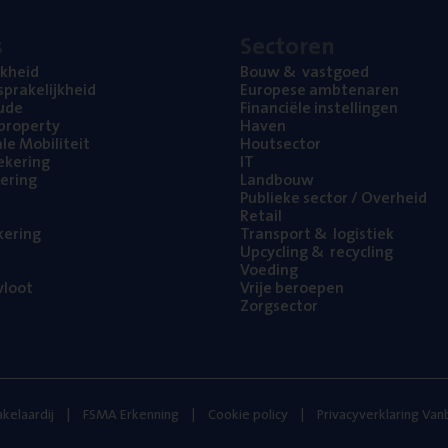
s
Sec­to­ren
jk­heid
Bouw
&
vastgoed
pra­ke­lijk­heid
Euro­pe­se ambtenaren
ude
Finan­ci­ë­le instellingen
l property
Haven
na­le Mobiliteit
Hout­sec­tor
e­ke­ring
IT
e­ring
Land­bouw
Publie­ke sec­tor / Overheid
Retail
ke­ring
Trans­port
&
logistiek
Upcy­cling
&
recycling
Voe­ding
loot
Vrije beroe­pen
Zorg­sec­tor
kelaardij
FSMA Erkenning
Cookie policy
Privacyverklaring Va