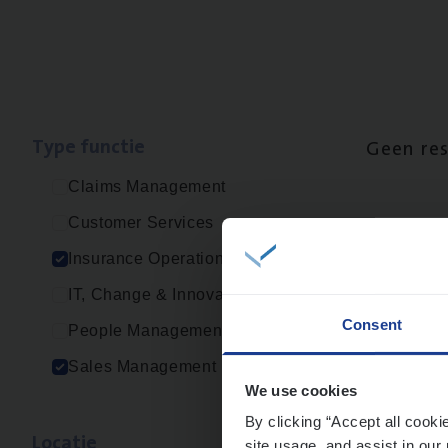
Type func­tie
Geen re
Claims Management
Customer Services
Insurance Operations
IT, Change & Innovation
Consent
People Management
Sales Management
We use cookies
By clicking “Accept all cooki
Loca­tie
site usage, and assist in our 