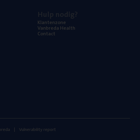
Hulp nodig?
Klan­ten­zo­ne
Van­b­re­da Health
Con­tact
nbreda
Vulnerability report