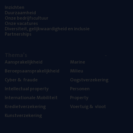
Inzich­ten
Duur­zaam­heid
Onze bedrijfs­cul­tuur
Onze vaca­tu­res
Diver­si­teit, gelijk­waar­dig­heid en inclusie
Part­ner­ships
The­ma’s
Aan­spra­ke­lijk­heid
Mari­ne
Beroeps­aan­spra­ke­lijk­heid
Mili­eu
Cyber
&
fraude
Oogst­ver­ze­ke­ring
Intel­lec­tu­al property
Per­so­nen
Inter­na­ti­o­na­le Mobiliteit
Pro­per­ty
Kre­diet­ver­ze­ke­ring
Voer­tuig
&
vloot
Kunst­ver­ze­ke­ring