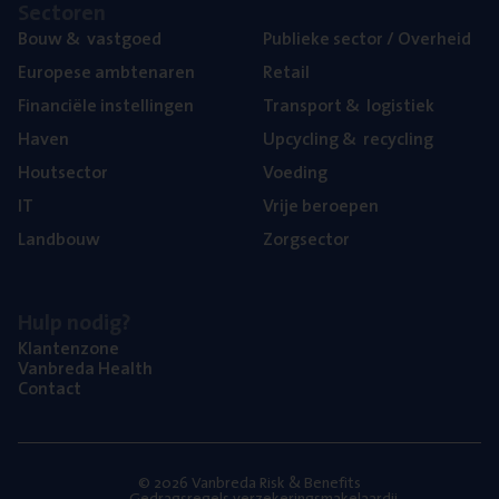
Sec­to­ren
Bouw
&
vastgoed
Publie­ke sec­tor / Overheid
Euro­pe­se ambtenaren
Retail
Finan­ci­ë­le instellingen
Trans­port
&
logistiek
Haven
Upcy­cling
&
recycling
Hout­sec­tor
Voe­ding
IT
Vrije beroe­pen
Land­bouw
Zorg­sec­tor
Hulp nodig?
Klan­ten­zo­ne
Van­b­re­da Health
Con­tact
© 2026 Vanbreda Risk & Benefits
Gedragsregels verzekeringsmakelaardij