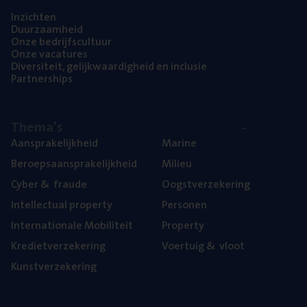
Inzich­ten
Duur­zaam­heid
Onze bedrijfs­cul­tuur
Onze vaca­tu­res
Diver­si­teit, gelijk­waar­dig­heid en inclusie
Part­ner­ships
The­ma’s
Aan­spra­ke­lijk­heid
Mari­ne
Beroeps­aan­spra­ke­lijk­heid
Mili­eu
Cyber
&
fraude
Oogst­ver­ze­ke­ring
Intel­lec­tu­al property
Per­so­nen
Inter­na­ti­o­na­le Mobiliteit
Pro­per­ty
Kre­diet­ver­ze­ke­ring
Voer­tuig
&
vloot
Kunst­ver­ze­ke­ring