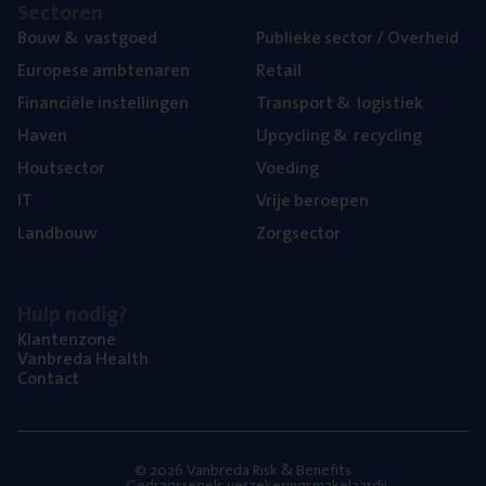
Sec­to­ren
Bouw
&
vastgoed
Publie­ke sec­tor / Overheid
Euro­pe­se ambtenaren
Retail
Finan­ci­ë­le instellingen
Trans­port
&
logistiek
Haven
Upcy­cling
&
recycling
Hout­sec­tor
Voe­ding
IT
Vrije beroe­pen
Land­bouw
Zorg­sec­tor
Hulp nodig?
Klan­ten­zo­ne
Van­b­re­da Health
Con­tact
© 2026 Vanbreda Risk & Benefits
Gedragsregels verzekeringsmakelaardij