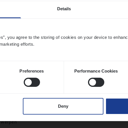
Details
ier­be­heer­der Onder­ne­min­gen Van­b­re­da 
es”, you agree to the storing of cookies on your device to enhanc
s — Mechelen
marketing efforts.
ance Operations
chelen
Preferences
Performance Cookies
sier­be­heer­der Gewaar­borgd Inkomen
Deny
ance Operations
twerpen