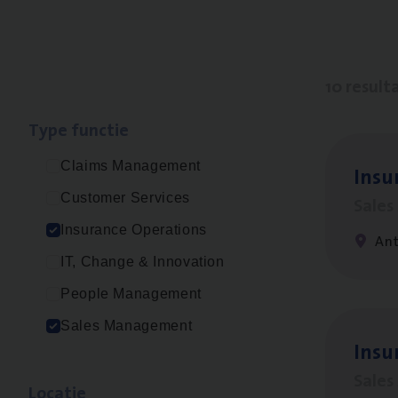
10 result
Type func­tie
Claims Management
Insu­
Customer Services
Sale
Insurance Operations
An
IT, Change & Innovation
People Management
Sales Management
Insu
Sale
Loca­tie