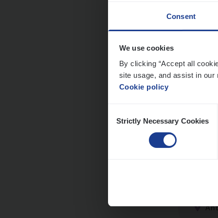
Consent
We use cookies
Dos­s
By clicking “Accept all cooki
man
site usage, and assist in our 
Cookie policy
Insur
Me
Consent
Strictly Necessary Cookies
Selection
Dos­
Insur
An