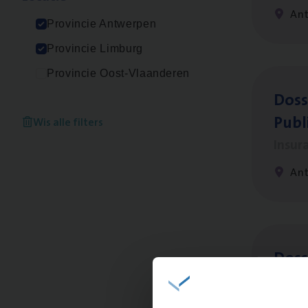
An
Provincie Antwerpen
Provincie Limburg
Provincie Oost-Vlaanderen
Dos­s
Publ
Wis alle filters
Insur
An
Dos­s
Insur
Ant