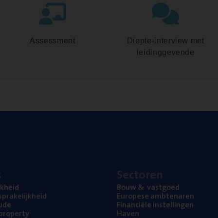
Assessment
Diepte-interview met
leidinggevende
s
Sec­to­ren
jk­heid
Bouw
&
vastgoed
pra­ke­lijk­heid
Euro­pe­se ambtenaren
ude
Finan­ci­ë­le instellingen
l property
Haven