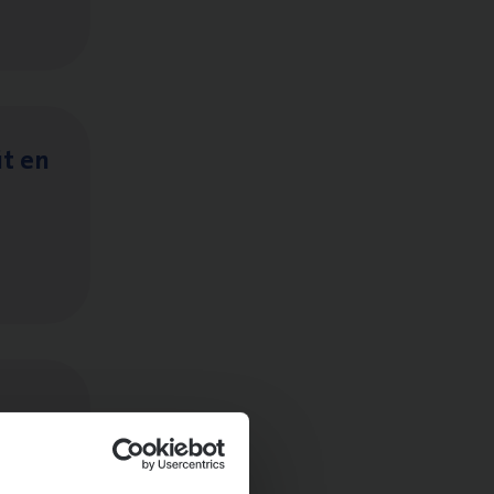
it en