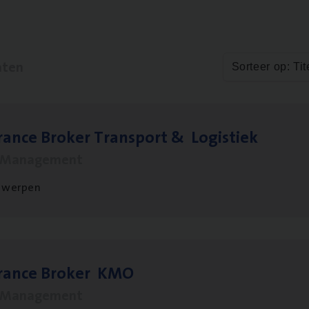
aten
Sorteer op: Tit
ran­ce Bro­ker Trans­port
&
Logistiek
s Management
twerpen
­ran­ce Bro­ker
KMO
s Management