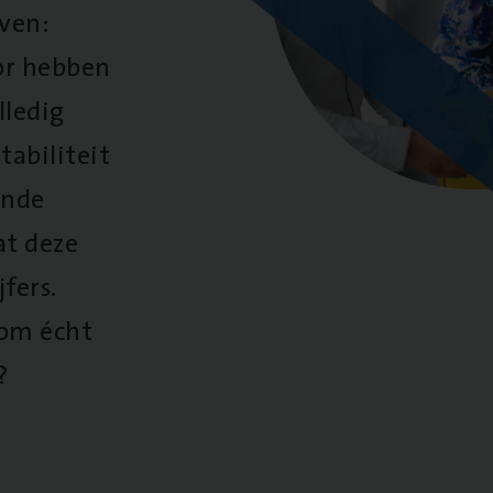
oven:
oor hebben
lledig
tabiliteit
ende
at deze
fers.
 om écht
?