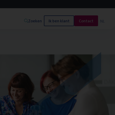
Zoeken
Ik ben klant
Contact
NL