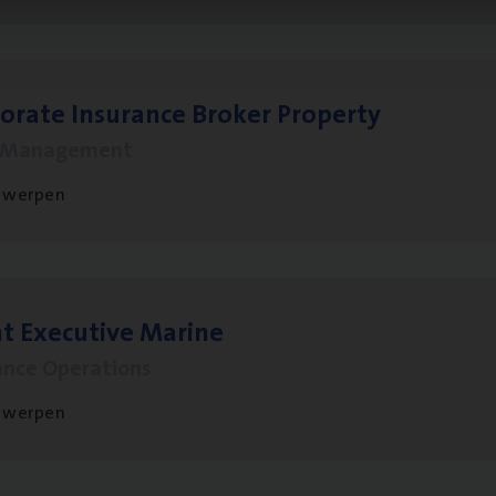
o­ra­te Insu­ran­ce Bro­ker Property
s Management
twerpen
t Exe­cu­ti­ve Marine
ance Operations
twerpen