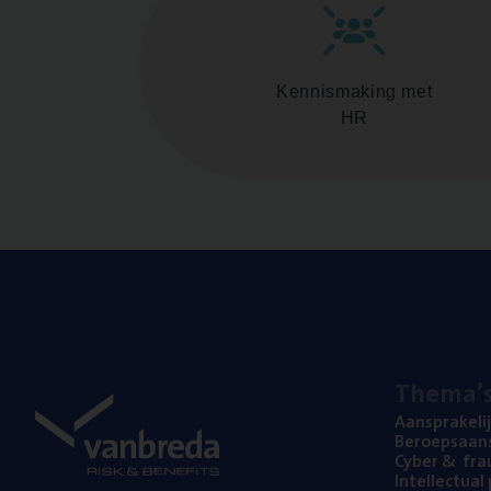
Kennismaking met
HR
The­ma’
Aan­spra­ke­li
Beroeps­aan­s
Cyber
&
fra
Intel­lec­tu­a