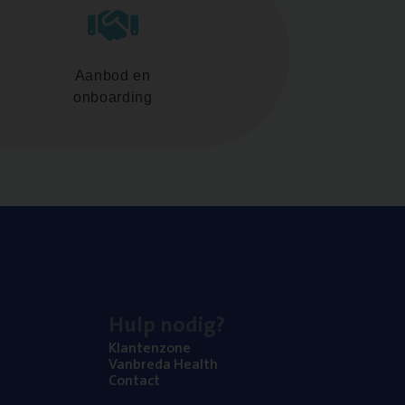
Aanbod en
onboarding
Hulp nodig?
Klan­ten­zo­ne
Van­b­re­da Health
Con­tact