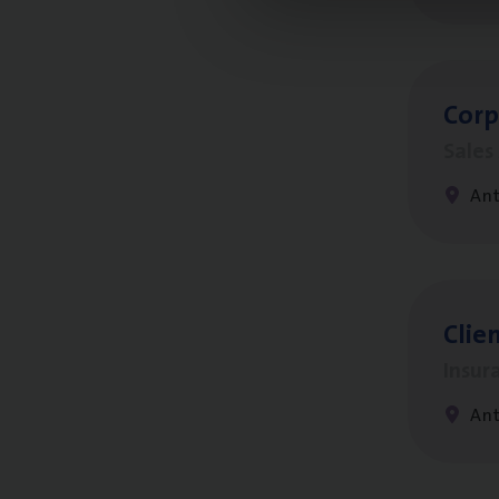
Cor­p
Sale
An
Clien
Insur
An