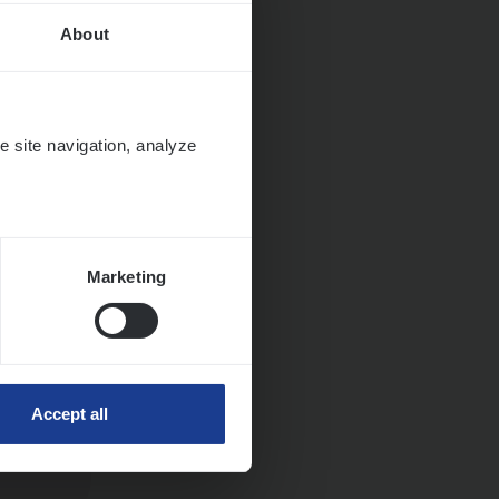
About
Huys­
e site navigation, analyze
Marketing
Accept all