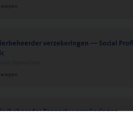
twerpen
ier­be­heer­der ver­ze­ke­rin­gen — Soci­al Pro­f
ic
ance Operations
twerpen
ier­be­heer­der Pro­per­ty verzekeringen
ance Operations
werpen en Hasselt