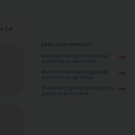
el Z-A
Lees onze verhalen
Meer dan collega’s: hoe Julie en
Aurélie elkaar versterken
Mathias houdt van diepgaande
dossiers én droge humor
Thalia zoekt graag oplossingen, in
games én op het werk