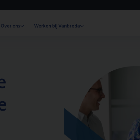
Over ons
Werken bij Vanbreda
e
e