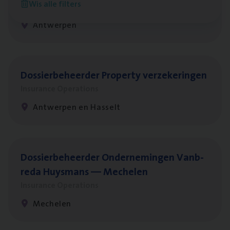
Wis alle filters
Insurance Operations
Antwerpen
Dos­sier­be­heer­der Pro­per­ty verzekeringen
Insurance Operations
Antwerpen en Hasselt
Dos­sier­be­heer­der Onder­ne­min­gen Van­b­
re­da Huys­mans — Mechelen
Insurance Operations
Mechelen