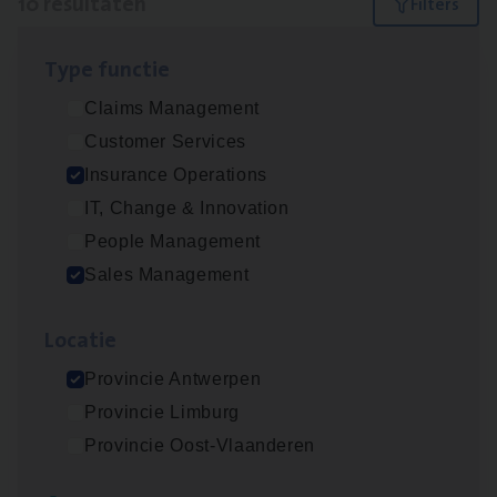
10 resultaten
Filters
Type func­tie
Insu­ran­ce Bro­ker Trans­port
&
Logistiek
Claims Management
Sales Management
Customer Services
Antwerpen
Insurance Operations
IT, Change & Innovation
People Management
Insu­ran­ce Bro­ker
KMO
Sales Management
Sales Management
Loca­tie
Antwerpen
Provincie Antwerpen
Provincie Limburg
Dos­sier­be­heer­der ver­ze­ke­rin­gen — Soci­al
Provincie Oost-Vlaanderen
Pro­fit en Public