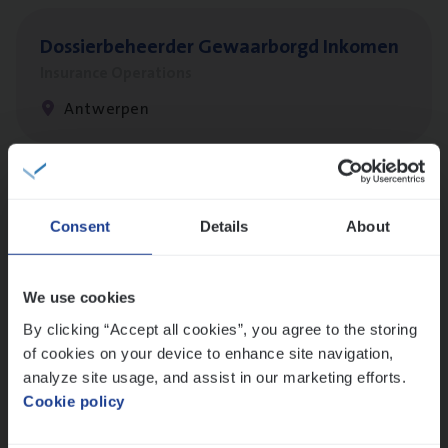
Dos­sier­be­heer­der Gewaar­borgd Inkomen
Insurance Operations
Antwerpen
Cor­po­ra­te Insu­ran­ce Bro­ker Property
Consent
Details
About
Sales Management
Antwerpen
We use cookies
By clicking “Accept all cookies”, you agree to the storing
of cookies on your device to enhance site navigation,
Client Exe­cu­ti­ve Marine
analyze site usage, and assist in our marketing efforts.
Insurance Operations
Cookie policy
Antwerpen