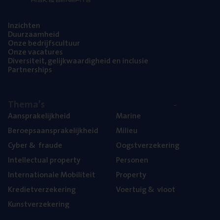
Inzich­ten
Duur­zaam­heid
Onze bedrijfs­cul­tuur
Onze vaca­tu­res
Diver­si­teit, gelijk­waar­dig­heid en inclusie
Part­ner­ships
The­ma’s
Aan­spra­ke­lijk­heid
Mari­ne
Beroeps­aan­spra­ke­lijk­heid
Mili­eu
Cyber
&
fraude
Oogst­ver­ze­ke­ring
Intel­lec­tu­al property
Per­so­nen
Inter­na­ti­o­na­le Mobiliteit
Pro­per­ty
Kre­diet­ver­ze­ke­ring
Voer­tuig
&
vloot
Kunst­ver­ze­ke­ring