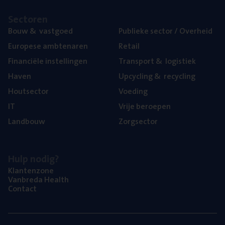
Sec­to­ren
Bouw
&
vastgoed
Publie­ke sec­tor / Overheid
Euro­pe­se ambtenaren
Retail
Finan­ci­ë­le instellingen
Trans­port
&
logistiek
Haven
Upcy­cling
&
recycling
Hout­sec­tor
Voe­ding
IT
Vrije beroe­pen
Land­bouw
Zorg­sec­tor
Hulp nodig?
Klan­ten­zo­ne
Van­b­re­da Health
Con­tact