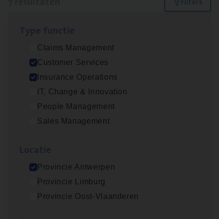
7 resultaten
Filters
Type func­tie
Dos­sier­be­heer­der ver­ze­ke­rin­gen — Soci­al
Claims Management
Pro­fit en Public
Customer Services
Insurance Operations
Insurance Operations
Antwerpen
IT, Change & Innovation
People Management
Sales Management
Advisor/​Configuratie ana­lyst Part­ner in
Benefits
Loca­tie
Insurance Operations
Provincie Antwerpen
Beveren
Provincie Limburg
Provincie Oost-Vlaanderen