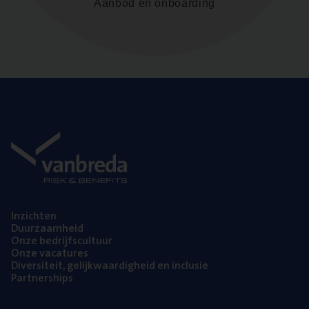
Aanbod en onboarding
Inzich­ten
Duur­zaam­heid
Onze bedrijfs­cul­tuur
Onze vaca­tu­res
Diver­si­teit, gelijk­waar­dig­heid en inclusie
Part­ner­ships