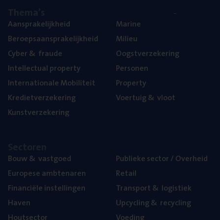
The­ma’s
Aan­spra­ke­lijk­heid
Mari­ne
Beroeps­aan­spra­ke­lijk­heid
Mili­eu
Cyber
&
fraude
Oogst­ver­ze­ke­ring
Intel­lec­tu­al property
Per­so­nen
Inter­na­ti­o­na­le Mobiliteit
Pro­per­ty
Kre­diet­ver­ze­ke­ring
Voer­tuig
&
vloot
Kunst­ver­ze­ke­ring
Sec­to­ren
Bouw
&
vastgoed
Publie­ke sec­tor / Overheid
Euro­pe­se ambtenaren
Retail
Finan­ci­ë­le instellingen
Trans­port
&
logistiek
Haven
Upcy­cling
&
recycling
Hout­sec­tor
Voe­ding