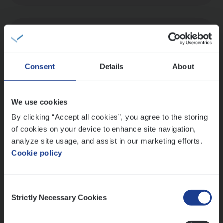
Dos­sier­be­heer­der Onder­ne­min­gen Van­b­
re­da Huys­mans — Mechelen
Insurance Operations
Consent
Details
About
Mechelen
We use cookies
By clicking “Accept all cookies”, you agree to the storing
Dos­sier­be­heer­der Gewaar­borgd Inkomen
of cookies on your device to enhance site navigation,
analyze site usage, and assist in our marketing efforts.
Insurance Operations
Cookie policy
Antwerpen
Consent
Strictly Necessary Cookies
Selection
Lees onze verhalen