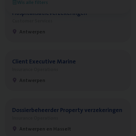
Wis alle filters
Cus­to­mer Care Expert
Hospitalisatieverzekeringen
Customer Services
Antwerpen
Client Exe­cu­ti­ve Marine
Insurance Operations
Antwerpen
Dos­sier­be­heer­der Pro­per­ty verzekeringen
Insurance Operations
Antwerpen en Hasselt