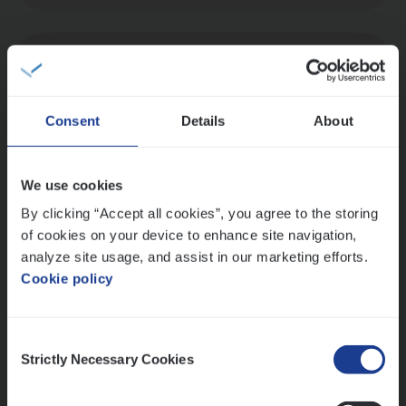
Dos­sier­be­heer­der Onder­ne­min­gen Van­b­
re­da Huys­mans — Mechelen
Insurance Operations
Consent
Details
About
Mechelen
We use cookies
By clicking “Accept all cookies”, you agree to the storing
Dos­sier­be­heer­der Gewaar­borgd Inkomen
of cookies on your device to enhance site navigation,
analyze site usage, and assist in our marketing efforts.
Insurance Operations
Cookie policy
Antwerpen
Consent
Strictly Necessary Cookies
Selection
Lees onze verhalen