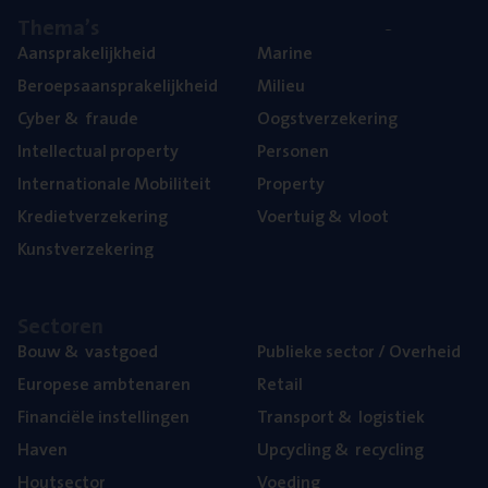
The­ma’s
Aan­spra­ke­lijk­heid
Mari­ne
Beroeps­aan­spra­ke­lijk­heid
Mili­eu
Cyber
&
fraude
Oogst­ver­ze­ke­ring
Intel­lec­tu­al property
Per­so­nen
Inter­na­ti­o­na­le Mobiliteit
Pro­per­ty
Kre­diet­ver­ze­ke­ring
Voer­tuig
&
vloot
Kunst­ver­ze­ke­ring
Sec­to­ren
Bouw
&
vastgoed
Publie­ke sec­tor / Overheid
Euro­pe­se ambtenaren
Retail
Finan­ci­ë­le instellingen
Trans­port
&
logistiek
Haven
Upcy­cling
&
recycling
Hout­sec­tor
Voe­ding