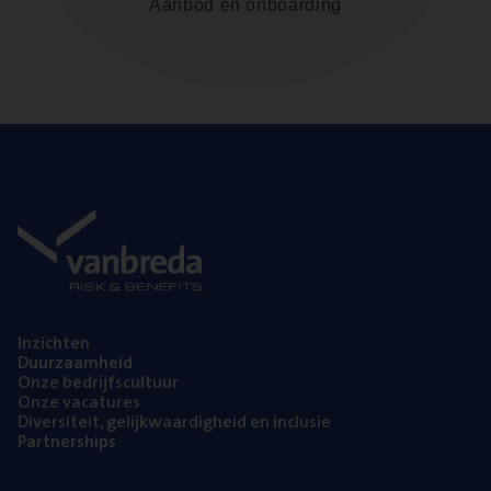
Aanbod en onboarding
Inzich­ten
Duur­zaam­heid
Onze bedrijfs­cul­tuur
Onze vaca­tu­res
Diver­si­teit, gelijk­waar­dig­heid en inclusie
Part­ner­ships