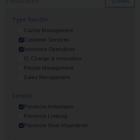
7 resultaten
Filters
Type func­tie
Dos­sier­be­heer­der ver­ze­ke­rin­gen — Soci­al
Claims Management
Pro­fit en Public
Customer Services
Insurance Operations
Insurance Operations
Antwerpen
IT, Change & Innovation
People Management
Sales Management
Advisor/​Configuratie ana­lyst Part­ner in
Benefits
Loca­tie
Insurance Operations
Provincie Antwerpen
Beveren
Provincie Limburg
Provincie Oost-Vlaanderen