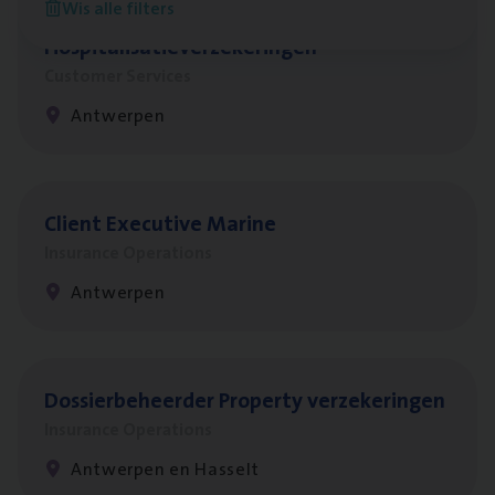
Wis alle filters
Cus­to­mer Care Expert
Hospitalisatieverzekeringen
Customer Services
Antwerpen
Client Exe­cu­ti­ve Marine
Insurance Operations
Antwerpen
Dos­sier­be­heer­der Pro­per­ty verzekeringen
Insurance Operations
Antwerpen en Hasselt