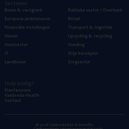
Sec­to­ren
Bouw
&
vastgoed
Publie­ke sec­tor / Overheid
Euro­pe­se ambtenaren
Retail
Finan­ci­ë­le instellingen
Trans­port
&
logistiek
Haven
Upcy­cling
&
recycling
Hout­sec­tor
Voe­ding
IT
Vrije beroe­pen
Land­bouw
Zorg­sec­tor
Hulp nodig?
Klan­ten­zo­ne
Van­b­re­da Health
Con­tact
© 2026 Vanbreda Risk & Benefits
Gedragsregels verzekeringsmakelaardij