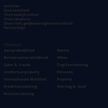
Inzich­ten
Duur­zaam­heid
Onze bedrijfs­cul­tuur
Onze vaca­tu­res
Diver­si­teit, gelijk­waar­dig­heid en inclusie
Part­ner­ships
The­ma’s
Aan­spra­ke­lijk­heid
Mari­ne
Beroeps­aan­spra­ke­lijk­heid
Mili­eu
Cyber
&
fraude
Oogst­ver­ze­ke­ring
Intel­lec­tu­al property
Per­so­nen
Inter­na­ti­o­na­le Mobiliteit
Pro­per­ty
Kre­diet­ver­ze­ke­ring
Voer­tuig
&
vloot
Kunst­ver­ze­ke­ring