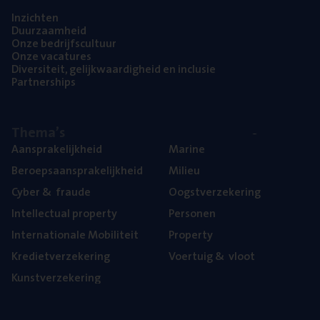
Inzich­ten
Duur­zaam­heid
Onze bedrijfs­cul­tuur
Onze vaca­tu­res
Diver­si­teit, gelijk­waar­dig­heid en inclusie
Part­ner­ships
The­ma’s
Aan­spra­ke­lijk­heid
Mari­ne
Beroeps­aan­spra­ke­lijk­heid
Mili­eu
Cyber
&
fraude
Oogst­ver­ze­ke­ring
Intel­lec­tu­al property
Per­so­nen
Inter­na­ti­o­na­le Mobiliteit
Pro­per­ty
Kre­diet­ver­ze­ke­ring
Voer­tuig
&
vloot
Kunst­ver­ze­ke­ring