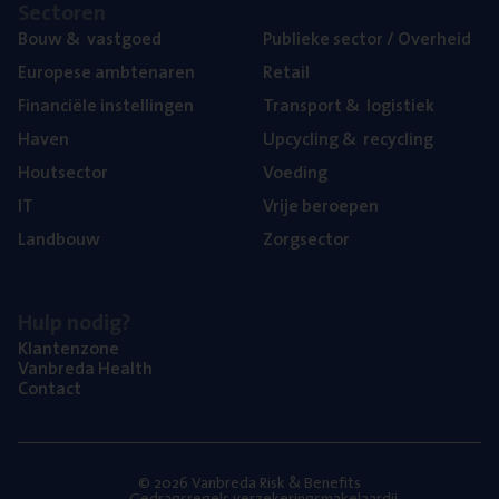
Sec­to­ren
Bouw
&
vastgoed
Publie­ke sec­tor / Overheid
Euro­pe­se ambtenaren
Retail
Finan­ci­ë­le instellingen
Trans­port
&
logistiek
Haven
Upcy­cling
&
recycling
Hout­sec­tor
Voe­ding
IT
Vrije beroe­pen
Land­bouw
Zorg­sec­tor
Hulp nodig?
Klan­ten­zo­ne
Van­b­re­da Health
Con­tact
© 2026 Vanbreda Risk & Benefits
Gedragsregels verzekeringsmakelaardij