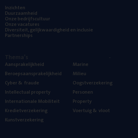
Inzich­ten
Duur­zaam­heid
Onze bedrijfs­cul­tuur
Onze vaca­tu­res
Diver­si­teit, gelijk­waar­dig­heid en inclusie
Part­ner­ships
The­ma’s
Aan­spra­ke­lijk­heid
Mari­ne
Beroeps­aan­spra­ke­lijk­heid
Mili­eu
Cyber
&
fraude
Oogst­ver­ze­ke­ring
Intel­lec­tu­al property
Per­so­nen
Inter­na­ti­o­na­le Mobiliteit
Pro­per­ty
Kre­diet­ver­ze­ke­ring
Voer­tuig
&
vloot
Kunst­ver­ze­ke­ring