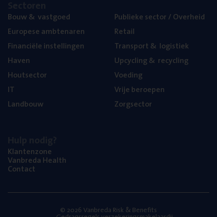
Sec­to­ren
Bouw
&
vastgoed
Publie­ke sec­tor / Overheid
Euro­pe­se ambtenaren
Retail
Finan­ci­ë­le instellingen
Trans­port
&
logistiek
Haven
Upcy­cling
&
recycling
Hout­sec­tor
Voe­ding
IT
Vrije beroe­pen
Land­bouw
Zorg­sec­tor
Hulp nodig?
Klan­ten­zo­ne
Van­b­re­da Health
Con­tact
© 2026 Vanbreda Risk & Benefits
Gedragsregels verzekeringsmakelaardij