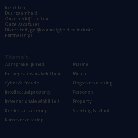
Inzich­ten
Duur­zaam­heid
Onze bedrijfs­cul­tuur
Onze vaca­tu­res
Diver­si­teit, gelijk­waar­dig­heid en inclusie
Part­ner­ships
The­ma’s
Aan­spra­ke­lijk­heid
Mari­ne
Beroeps­aan­spra­ke­lijk­heid
Mili­eu
Cyber
&
fraude
Oogst­ver­ze­ke­ring
Intel­lec­tu­al property
Per­so­nen
Inter­na­ti­o­na­le Mobiliteit
Pro­per­ty
Kre­diet­ver­ze­ke­ring
Voer­tuig
&
vloot
Kunst­ver­ze­ke­ring