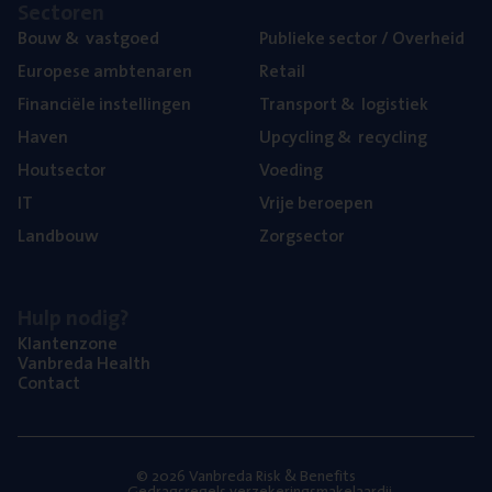
Sec­to­ren
Bouw
&
vastgoed
Publie­ke sec­tor / Overheid
Euro­pe­se ambtenaren
Retail
Finan­ci­ë­le instellingen
Trans­port
&
logistiek
Haven
Upcy­cling
&
recycling
Hout­sec­tor
Voe­ding
IT
Vrije beroe­pen
Land­bouw
Zorg­sec­tor
Hulp nodig?
Klan­ten­zo­ne
Van­b­re­da Health
Con­tact
© 2026 Vanbreda Risk & Benefits
Gedragsregels verzekeringsmakelaardij