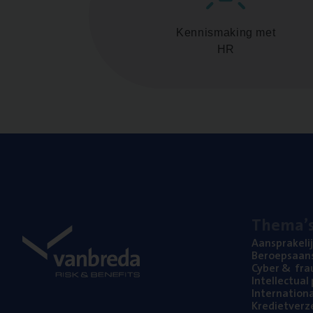
Kennismaking met
HR
The­ma’
Aan­spra­ke­li
Beroeps­aan­s
Cyber
&
fra
Intel­lec­tu­a
Inter­na­ti­o­
Kre­diet­ver­z