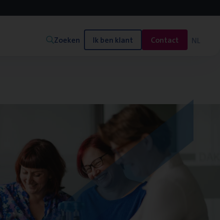
Zoeken
Ik ben klant
Contact
NL