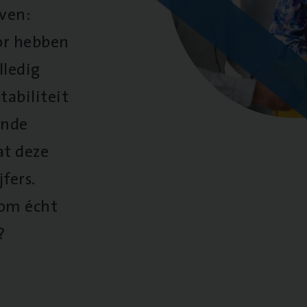
oven:
oor hebben
lledig
tabiliteit
ende
at deze
fers.
 om écht
?