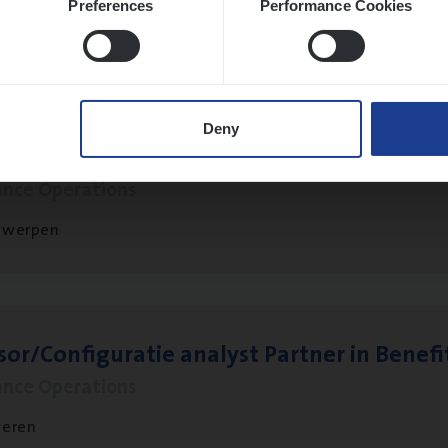
Preferences
Performance Cookies
twerpen
Deny
t Exe­cu­ti­ve Marine
ance Operations
twerpen
sor/​Configuratie ana­lyst Part­ner in Benefi
ance Operations
veren