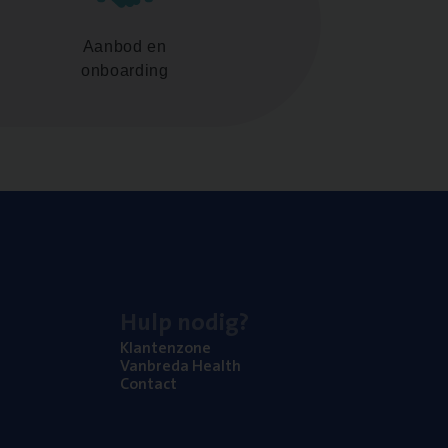
Aanbod en
onboarding
Hulp nodig?
Klan­ten­zo­ne
Van­b­re­da Health
Con­tact