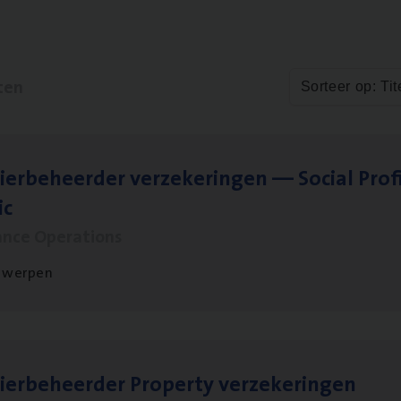
ten
Sorteer op: Tit
ier­be­heer­der ver­ze­ke­rin­gen — Soci­al Pro­f
ic
ance Operations
twerpen
ier­be­heer­der Pro­per­ty verzekeringen