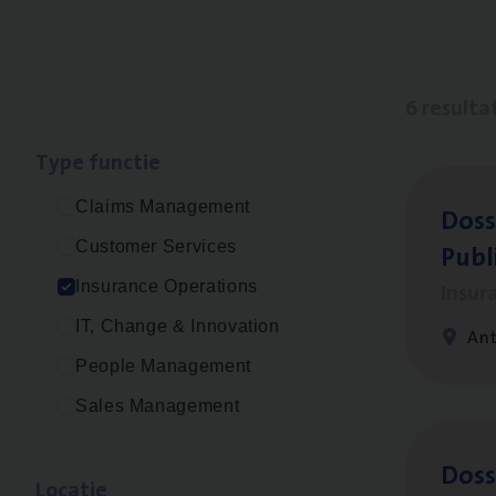
6 resulta
Type func­tie
Claims Management
Dos­s
Publ
Customer Services
Insur
Insurance Operations
IT, Change & Innovation
An
People Management
Sales Management
Dos­s
Loca­tie