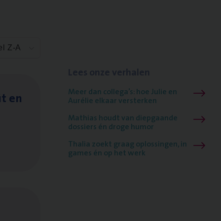
el Z-A
Lees onze verhalen
Meer dan collega’s: hoe Julie en
it en
Aurélie elkaar versterken
Mathias houdt van diepgaande
dossiers én droge humor
Thalia zoekt graag oplossingen, in
games én op het werk