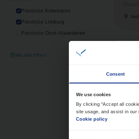
Insur
Provincie Antwerpen
Ant
Provincie Limburg
Provincie Oost-Vlaanderen
Dos­s
Wis alle filters
man
Insur
Consent
Me
We use cookies
By clicking “Accept all cooki
site usage, and assist in our 
Cookie policy
Dos­
Consent
Insur