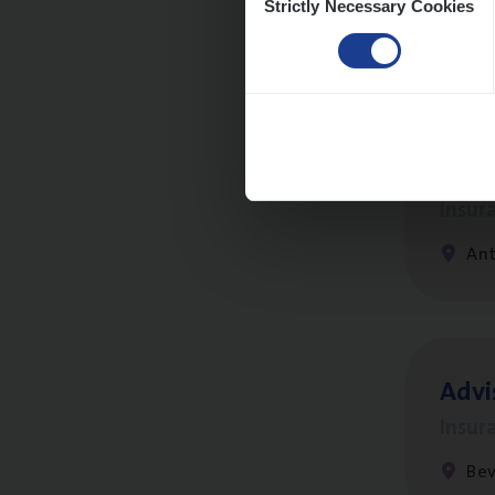
Strictly Necessary Cookies
Selection
An
Clien
Insur
An
Advi
Insur
Be