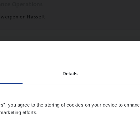
ance Operations
werpen en Hasselt
ier­be­heer­der Onder­ne­min­gen Van­b­re­da 
s — Mechelen
ance Operations
Details
chelen
es”, you agree to the storing of cookies on your device to enhanc
marketing efforts.
sier­be­heer­der Gewaar­borgd Inkomen
ance Operations