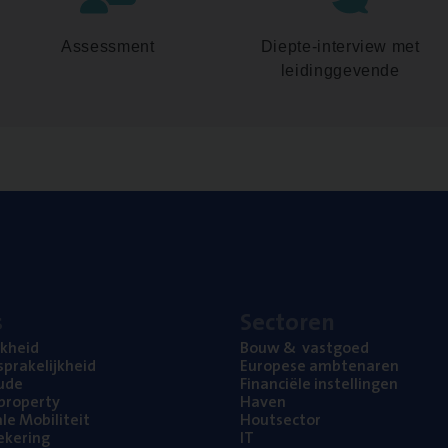
Assessment
Diepte-interview met
leidinggevende
s
Sec­to­ren
jk­heid
Bouw
&
vastgoed
pra­ke­lijk­heid
Euro­pe­se ambtenaren
ude
Finan­ci­ë­le instellingen
l property
Haven
na­le Mobiliteit
Hout­sec­tor
e­ke­ring
IT