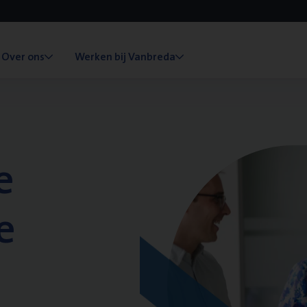
Over ons
Werken bij Vanbreda
e
e