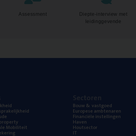
Assessment
Diepte-interview met
leidinggevende
s
Sec­to­ren
jk­heid
Bouw
&
vastgoed
pra­ke­lijk­heid
Euro­pe­se ambtenaren
ude
Finan­ci­ë­le instellingen
l property
Haven
na­le Mobiliteit
Hout­sec­tor
e­ke­ring
IT