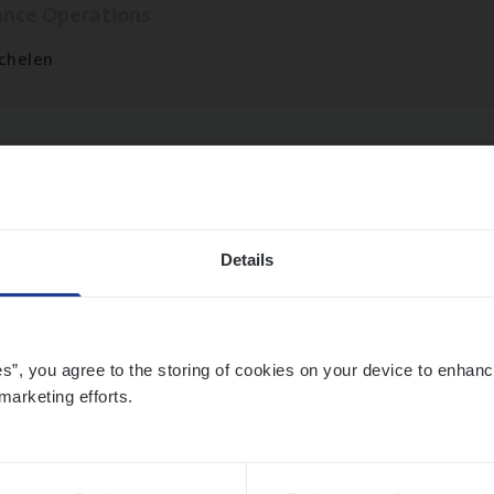
ance Operations
chelen
ier­be­heer­der Pro­per­ty verzekeringen
ance Operations
Details
werpen en Hasselt
es”, you agree to the storing of cookies on your device to enhanc
marketing efforts.
t Exe­cu­ti­ve Marine
ance Operations
twerpen