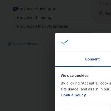
Insur
Provincie Antwerpen
Me
Provincie Limburg
Provincie Oost-Vlaanderen
Dos­s
Wis alle filters
Insur
Consent
Ant
We use cookies
By clicking “Accept all cooki
site usage, and assist in our 
Clien
Cookie policy
Insur
Consent
An