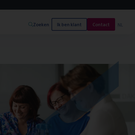
Zoeken
Ik ben klant
Contact
NL