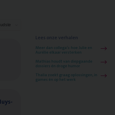
Oudste
Lees onze verhalen
Meer dan collega’s: hoe Julie en
Aurélie elkaar versterken
Mathias houdt van diepgaande
dossiers én droge humor
Thalia zoekt graag oplossingen, in
games én op het werk
Huys­