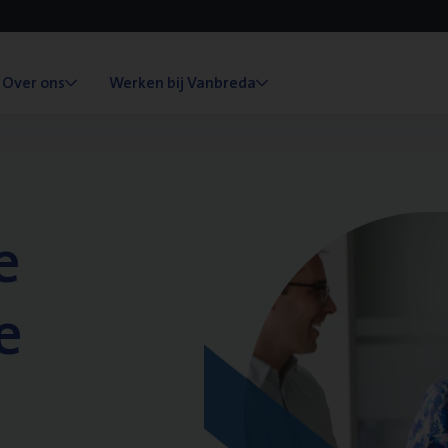
Over ons
Werken bij Vanbreda
e
e