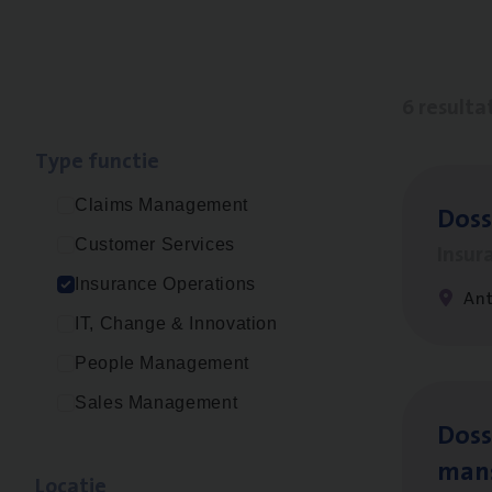
6 resulta
Type func­tie
Claims Management
Dos­
Customer Services
Insur
Insurance Operations
An
IT, Change & Innovation
People Management
Sales Management
Dos­s
man
Loca­tie