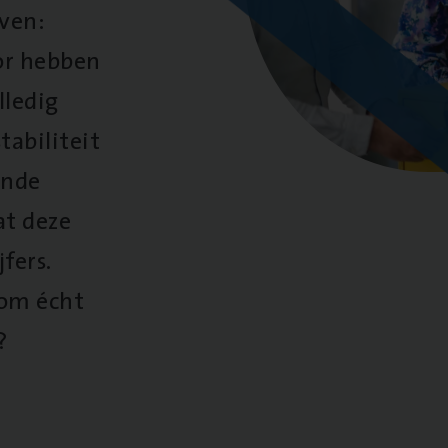
oven:
oor hebben
lledig
tabiliteit
ende
at deze
fers.
 om écht
?