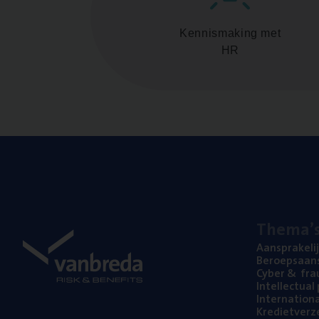
Kennismaking met
HR
The­ma’
Aan­spra­ke­li
Beroeps­aan­s
Cyber
&
fra
Intel­lec­tu­a
Inter­na­ti­o­
Kre­diet­ver­z