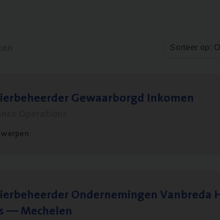
ten
Sorteer op: 
sier­be­heer­der Gewaar­borgd Inkomen
ance Operations
twerpen
ier­be­heer­der Onder­ne­min­gen Van­b­re­da 
s — Mechelen