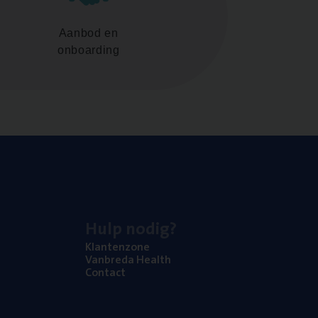
Aanbod en
onboarding
Hulp nodig?
Klan­ten­zo­ne
Van­b­re­da Health
Con­tact