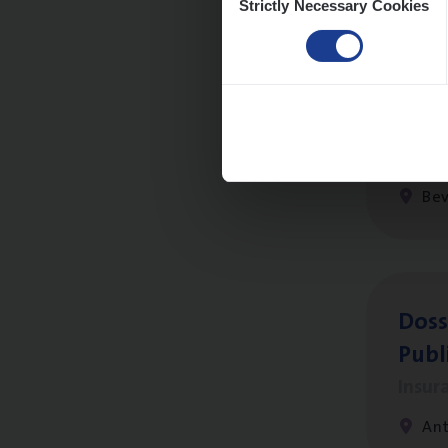
Strictly Necessary Cookies
Selection
Advi
Insur
Be
Dos­s
Publ
Insur
An