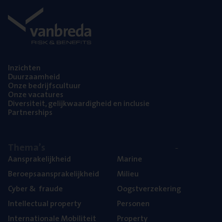
Inzich­ten
Duur­zaam­heid
Onze bedrijfs­cul­tuur
Onze vaca­tu­res
Diver­si­teit, gelijk­waar­dig­heid en inclusie
Part­ner­ships
The­ma’s
Aan­spra­ke­lijk­heid
Mari­ne
Beroeps­aan­spra­ke­lijk­heid
Mili­eu
Cyber
&
fraude
Oogst­ver­ze­ke­ring
Intel­lec­tu­al property
Per­so­nen
Inter­na­ti­o­na­le Mobiliteit
Pro­per­ty