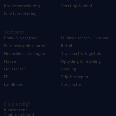
Kre­diet­ver­ze­ke­ring
Voer­tuig
&
vloot
Kunst­ver­ze­ke­ring
Sec­to­ren
Bouw
&
vastgoed
Publie­ke sec­tor / Overheid
Euro­pe­se ambtenaren
Retail
Finan­ci­ë­le instellingen
Trans­port
&
logistiek
Haven
Upcy­cling
&
recycling
Hout­sec­tor
Voe­ding
IT
Vrije beroe­pen
Land­bouw
Zorg­sec­tor
Hulp nodig?
Klan­ten­zo­ne
Van­b­re­da Health