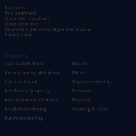
Inzich­ten
Duur­zaam­heid
Onze bedrijfs­cul­tuur
Onze vaca­tu­res
Diver­si­teit, gelijk­waar­dig­heid en inclusie
Part­ner­ships
The­ma’s
Aan­spra­ke­lijk­heid
Mari­ne
Beroeps­aan­spra­ke­lijk­heid
Mili­eu
Cyber
&
fraude
Oogst­ver­ze­ke­ring
Intel­lec­tu­al property
Per­so­nen
Inter­na­ti­o­na­le Mobiliteit
Pro­per­ty
Kre­diet­ver­ze­ke­ring
Voer­tuig
&
vloot
Kunst­ver­ze­ke­ring