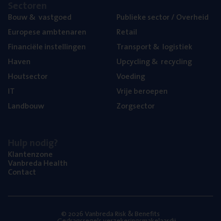
Sec­to­ren
Bouw
&
vastgoed
Publie­ke sec­tor / Overheid
Euro­pe­se ambtenaren
Retail
Finan­ci­ë­le instellingen
Trans­port
&
logistiek
Haven
Upcy­cling
&
recycling
Hout­sec­tor
Voe­ding
IT
Vrije beroe­pen
Land­bouw
Zorg­sec­tor
Hulp nodig?
Klan­ten­zo­ne
Van­b­re­da Health
Con­tact
© 2026 Vanbreda Risk & Benefits
Gedragsregels verzekeringsmakelaardij