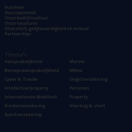
Inzich­ten
Duur­zaam­heid
Onze bedrijfs­cul­tuur
Onze vaca­tu­res
Diver­si­teit, gelijk­waar­dig­heid en inclusie
Part­ner­ships
The­ma’s
Aan­spra­ke­lijk­heid
Mari­ne
Beroeps­aan­spra­ke­lijk­heid
Mili­eu
Cyber
&
fraude
Oogst­ver­ze­ke­ring
Intel­lec­tu­al property
Per­so­nen
Inter­na­ti­o­na­le Mobiliteit
Pro­per­ty
Kre­diet­ver­ze­ke­ring
Voer­tuig
&
vloot
Kunst­ver­ze­ke­ring