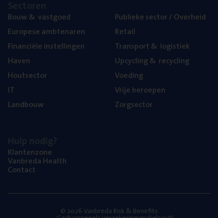
Sec­to­ren
Bouw
&
vastgoed
Publie­ke sec­tor / Overheid
Euro­pe­se ambtenaren
Retail
Finan­ci­ë­le instellingen
Trans­port
&
logistiek
Haven
Upcy­cling
&
recycling
Hout­sec­tor
Voe­ding
IT
Vrije beroe­pen
Land­bouw
Zorg­sec­tor
Hulp nodig?
Klan­ten­zo­ne
Van­b­re­da Health
Con­tact
© 2026 Vanbreda Risk & Benefits
Gedragsregels verzekeringsmakelaardij