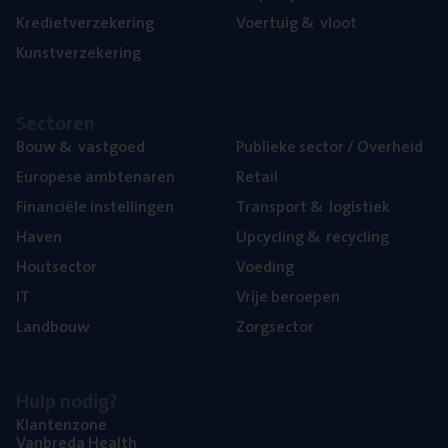
Kre­diet­ver­ze­ke­ring
Voer­tuig
&
vloot
Kunst­ver­ze­ke­ring
Sec­to­ren
Bouw
&
vastgoed
Publie­ke sec­tor / Overheid
Euro­pe­se ambtenaren
Retail
Finan­ci­ë­le instellingen
Trans­port
&
logistiek
Haven
Upcy­cling
&
recycling
Hout­sec­tor
Voe­ding
IT
Vrije beroe­pen
Land­bouw
Zorg­sec­tor
Hulp nodig?
Klan­ten­zo­ne
Van­b­re­da Health