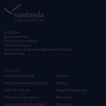
Inzich­ten
Duur­zaam­heid
Onze bedrijfs­cul­tuur
Onze vaca­tu­res
Diver­si­teit, gelijk­waar­dig­heid en inclusie
Part­ner­ships
The­ma’s
Aan­spra­ke­lijk­heid
Mari­ne
Beroeps­aan­spra­ke­lijk­heid
Mili­eu
Cyber
&
fraude
Oogst­ver­ze­ke­ring
Intel­lec­tu­al property
Per­so­nen
Inter­na­ti­o­na­le Mobiliteit
Pro­per­ty