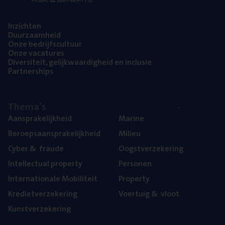
Inzich­ten
Duur­zaam­heid
Onze bedrijfs­cul­tuur
Onze vaca­tu­res
Diver­si­teit, gelijk­waar­dig­heid en inclusie
Part­ner­ships
The­ma’s
Aan­spra­ke­lijk­heid
Mari­ne
Beroeps­aan­spra­ke­lijk­heid
Mili­eu
Cyber
&
fraude
Oogst­ver­ze­ke­ring
Intel­lec­tu­al property
Per­so­nen
Inter­na­ti­o­na­le Mobiliteit
Pro­per­ty
Kre­diet­ver­ze­ke­ring
Voer­tuig
&
vloot
Kunst­ver­ze­ke­ring