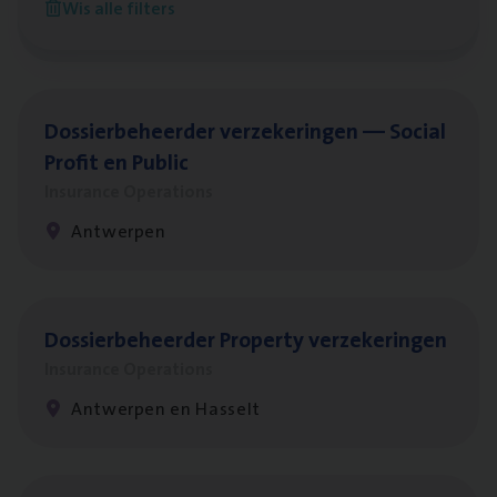
Wis alle filters
Antwerpen
Dos­sier­be­heer­der ver­ze­ke­rin­gen — Soci­al
Pro­fit en Public
Insurance Operations
Antwerpen
Dos­sier­be­heer­der Pro­per­ty verzekeringen
Insurance Operations
Antwerpen en Hasselt