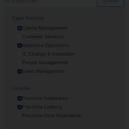
12 resultaten
Filters
Type func­tie
Scha­de Expert Fleet
Claims Management
Claims Management
Customer Services
Antwerpen
Insurance Operations
IT, Change & Innovation
People Management
Insu­ran­ce Bro­ker Trans­port
&
Logistiek
Sales Management
Sales Management
Loca­tie
Antwerpen
Provincie Antwerpen
Provincie Limburg
Insu­ran­ce Bro­ker
KMO
Provincie Oost-Vlaanderen
Sales Management