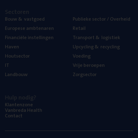
Sec­to­ren
Bouw
&
vastgoed
Publie­ke sec­tor / Overheid
Euro­pe­se ambtenaren
Retail
Finan­ci­ë­le instellingen
Trans­port
&
logistiek
Haven
Upcy­cling
&
recycling
Hout­sec­tor
Voe­ding
IT
Vrije beroe­pen
Land­bouw
Zorg­sec­tor
Hulp nodig?
Klan­ten­zo­ne
Van­b­re­da Health
Con­tact