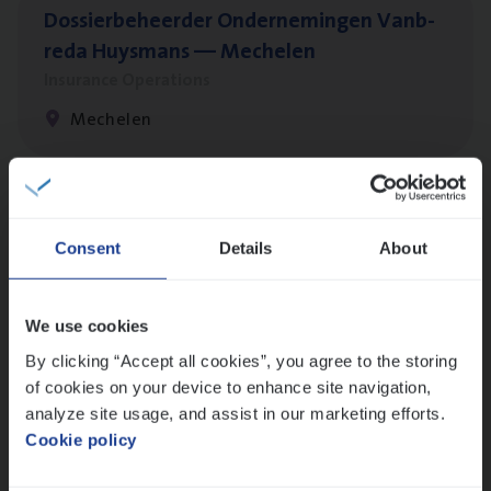
Dos­sier­be­heer­der Onder­ne­min­gen Van­b­
re­da Huys­mans — Mechelen
Insurance Operations
Mechelen
Dos­sier­be­heer­der Gewaar­borgd Inkomen
Consent
Details
About
Insurance Operations
Antwerpen
We use cookies
By clicking “Accept all cookies”, you agree to the storing
of cookies on your device to enhance site navigation,
Cor­po­ra­te Insu­ran­ce Bro­ker Property
analyze site usage, and assist in our marketing efforts.
Sales Management
Cookie policy
Antwerpen