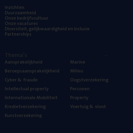
Inzich­ten
Duur­zaam­heid
Onze bedrijfs­cul­tuur
Onze vaca­tu­res
Diver­si­teit, gelijk­waar­dig­heid en inclusie
Part­ner­ships
The­ma’s
Aan­spra­ke­lijk­heid
Mari­ne
Beroeps­aan­spra­ke­lijk­heid
Mili­eu
Cyber
&
fraude
Oogst­ver­ze­ke­ring
Intel­lec­tu­al property
Per­so­nen
Inter­na­ti­o­na­le Mobiliteit
Pro­per­ty
Kre­diet­ver­ze­ke­ring
Voer­tuig
&
vloot
Kunst­ver­ze­ke­ring