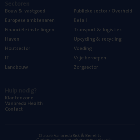
Sec­to­ren
Bouw
&
vastgoed
Publie­ke sec­tor / Overheid
Euro­pe­se ambtenaren
Retail
Finan­ci­ë­le instellingen
Trans­port
&
logistiek
Haven
Upcy­cling
&
recycling
Hout­sec­tor
Voe­ding
IT
Vrije beroe­pen
Land­bouw
Zorg­sec­tor
Hulp nodig?
Klan­ten­zo­ne
Van­b­re­da Health
Con­tact
© 2026 Vanbreda Risk & Benefits
Gedragsregels verzekeringsmakelaardij