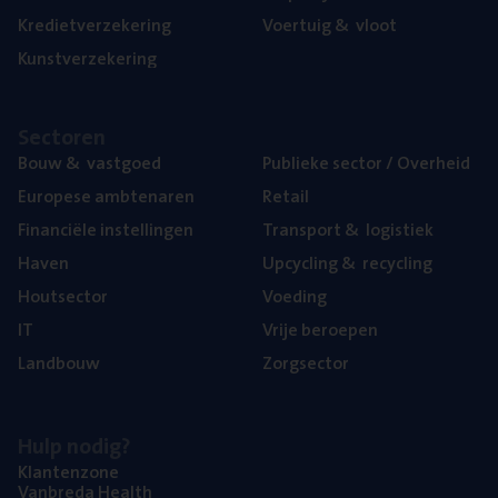
Kre­diet­ver­ze­ke­ring
Voer­tuig
&
vloot
Kunst­ver­ze­ke­ring
Sec­to­ren
Bouw
&
vastgoed
Publie­ke sec­tor / Overheid
Euro­pe­se ambtenaren
Retail
Finan­ci­ë­le instellingen
Trans­port
&
logistiek
Haven
Upcy­cling
&
recycling
Hout­sec­tor
Voe­ding
IT
Vrije beroe­pen
Land­bouw
Zorg­sec­tor
Hulp nodig?
Klan­ten­zo­ne
Van­b­re­da Health