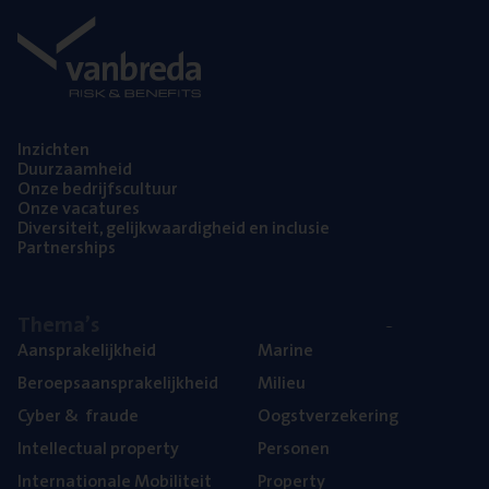
Inzich­ten
Duur­zaam­heid
Onze bedrijfs­cul­tuur
Onze vaca­tu­res
Diver­si­teit, gelijk­waar­dig­heid en inclusie
Part­ner­ships
The­ma’s
Aan­spra­ke­lijk­heid
Mari­ne
Beroeps­aan­spra­ke­lijk­heid
Mili­eu
Cyber
&
fraude
Oogst­ver­ze­ke­ring
Intel­lec­tu­al property
Per­so­nen
Inter­na­ti­o­na­le Mobiliteit
Pro­per­ty