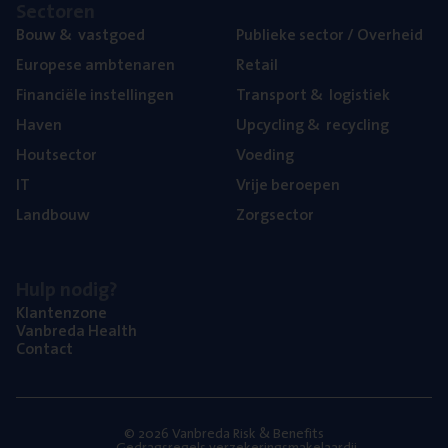
Sec­to­ren
Bouw
&
vastgoed
Publie­ke sec­tor / Overheid
Euro­pe­se ambtenaren
Retail
Finan­ci­ë­le instellingen
Trans­port
&
logistiek
Haven
Upcy­cling
&
recycling
Hout­sec­tor
Voe­ding
IT
Vrije beroe­pen
Land­bouw
Zorg­sec­tor
Hulp nodig?
Klan­ten­zo­ne
Van­b­re­da Health
Con­tact
© 2026 Vanbreda Risk & Benefits
Gedragsregels verzekeringsmakelaardij