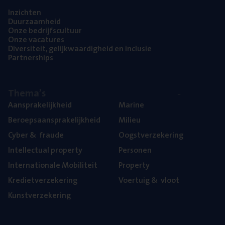
Inzich­ten
Duur­zaam­heid
Onze bedrijfs­cul­tuur
Onze vaca­tu­res
Diver­si­teit, gelijk­waar­dig­heid en inclusie
Part­ner­ships
The­ma’s
Aan­spra­ke­lijk­heid
Mari­ne
Beroeps­aan­spra­ke­lijk­heid
Mili­eu
Cyber
&
fraude
Oogst­ver­ze­ke­ring
Intel­lec­tu­al property
Per­so­nen
Inter­na­ti­o­na­le Mobiliteit
Pro­per­ty
Kre­diet­ver­ze­ke­ring
Voer­tuig
&
vloot
Kunst­ver­ze­ke­ring