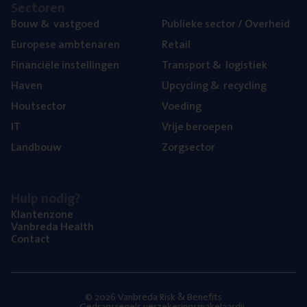
Sec­to­ren
Bouw
&
vastgoed
Publie­ke sec­tor / Overheid
Euro­pe­se ambtenaren
Retail
Finan­ci­ë­le instellingen
Trans­port
&
logistiek
Haven
Upcy­cling
&
recycling
Hout­sec­tor
Voe­ding
IT
Vrije beroe­pen
Land­bouw
Zorg­sec­tor
Hulp nodig?
Klan­ten­zo­ne
Van­b­re­da Health
Con­tact
© 2026 Vanbreda Risk & Benefits
Gedragsregels verzekeringsmakelaardij