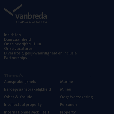
Inzich­ten
Duur­zaam­heid
Onze bedrijfs­cul­tuur
Onze vaca­tu­res
Diver­si­teit, gelijk­waar­dig­heid en inclusie
Part­ner­ships
The­ma’s
Aan­spra­ke­lijk­heid
Mari­ne
Beroeps­aan­spra­ke­lijk­heid
Mili­eu
Cyber
&
fraude
Oogst­ver­ze­ke­ring
Intel­lec­tu­al property
Per­so­nen
Inter­na­ti­o­na­le Mobiliteit
Pro­per­ty