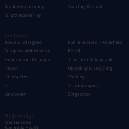
Kre­diet­ver­ze­ke­ring
Voer­tuig
&
vloot
Kunst­ver­ze­ke­ring
Sec­to­ren
Bouw
&
vastgoed
Publie­ke sec­tor / Overheid
Euro­pe­se ambtenaren
Retail
Finan­ci­ë­le instellingen
Trans­port
&
logistiek
Haven
Upcy­cling
&
recycling
Hout­sec­tor
Voe­ding
IT
Vrije beroe­pen
Land­bouw
Zorg­sec­tor
Hulp nodig?
Klan­ten­zo­ne
Van­b­re­da Health