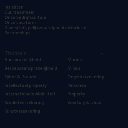
Inzich­ten
Duur­zaam­heid
Onze bedrijfs­cul­tuur
Onze vaca­tu­res
Diver­si­teit, gelijk­waar­dig­heid en inclusie
Part­ner­ships
The­ma’s
Aan­spra­ke­lijk­heid
Mari­ne
Beroeps­aan­spra­ke­lijk­heid
Mili­eu
Cyber
&
fraude
Oogst­ver­ze­ke­ring
Intel­lec­tu­al property
Per­so­nen
Inter­na­ti­o­na­le Mobiliteit
Pro­per­ty
Kre­diet­ver­ze­ke­ring
Voer­tuig
&
vloot
Kunst­ver­ze­ke­ring