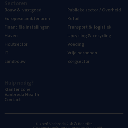
Sec­to­ren
Bouw
&
vastgoed
Publie­ke sec­tor / Overheid
Euro­pe­se ambtenaren
Retail
Finan­ci­ë­le instellingen
Trans­port
&
logistiek
Haven
Upcy­cling
&
recycling
Hout­sec­tor
Voe­ding
IT
Vrije beroe­pen
Land­bouw
Zorg­sec­tor
Hulp nodig?
Klan­ten­zo­ne
Van­b­re­da Health
Con­tact
© 2026 Vanbreda Risk & Benefits
Gedragsregels verzekeringsmakelaardij