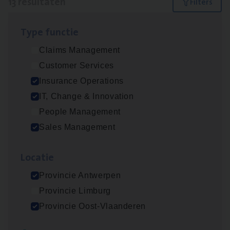
13 resultaten
Filters
Type func­tie
Dos­sier­be­heer­der ver­ze­ke­rin­gen — Soci­al
Claims Management
Pro­fit en Public
Customer Services
Insurance Operations
Insurance Operations
Antwerpen
IT, Change & Innovation
People Management
Sales Management
Advisor/​Configuratie ana­lyst Part­ner in
Benefits
Loca­tie
Insurance Operations
Provincie Antwerpen
Beveren
Provincie Limburg
Provincie Oost-Vlaanderen