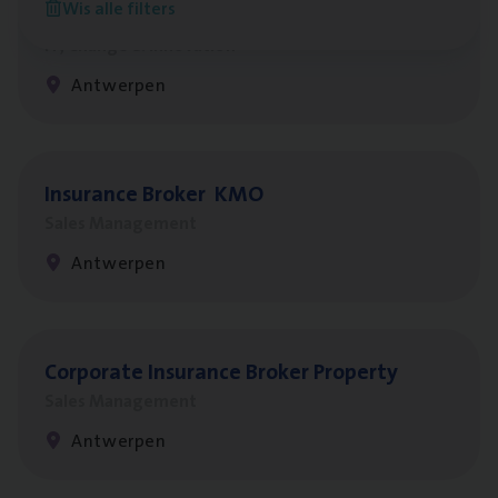
Wis alle filters
Test Ana­lyst
IT, Change & Innovation
Antwerpen
Insu­ran­ce Bro­ker
KMO
Sales Management
Antwerpen
Cor­po­ra­te Insu­ran­ce Bro­ker Property
Sales Management
Antwerpen