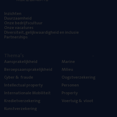
Inzich­ten
Duur­zaam­heid
Onze bedrijfs­cul­tuur
Onze vaca­tu­res
Diver­si­teit, gelijk­waar­dig­heid en inclusie
Part­ner­ships
The­ma’s
Aan­spra­ke­lijk­heid
Mari­ne
Beroeps­aan­spra­ke­lijk­heid
Mili­eu
Cyber
&
fraude
Oogst­ver­ze­ke­ring
Intel­lec­tu­al property
Per­so­nen
Inter­na­ti­o­na­le Mobiliteit
Pro­per­ty
Kre­diet­ver­ze­ke­ring
Voer­tuig
&
vloot
Kunst­ver­ze­ke­ring