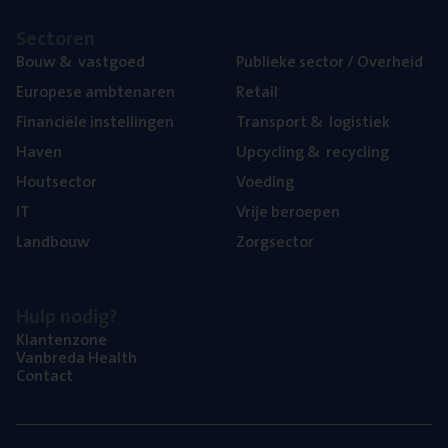
Sec­to­ren
Bouw
&
vastgoed
Publie­ke sec­tor / Overheid
Euro­pe­se ambtenaren
Retail
Finan­ci­ë­le instellingen
Trans­port
&
logistiek
Haven
Upcy­cling
&
recycling
Hout­sec­tor
Voe­ding
IT
Vrije beroe­pen
Land­bouw
Zorg­sec­tor
Hulp nodig?
Klan­ten­zo­ne
Van­b­re­da Health
Con­tact