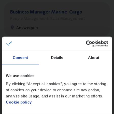
Busi­ness Mana­ger Mari­ne Cargo
People Management, Sales Management
Antwerpen
Client Exe­cu­ti­ve Marine
Consent
Details
About
Insurance Operations
Antwerpen
We use cookies
By clicking “Accept all cookies”, you agree to the storing
of cookies on your device to enhance site navigation,
Dos­sier­be­heer­der Pro­per­ty verzekeringen
analyze site usage, and assist in our marketing efforts.
Insurance Operations
Cookie policy
Antwerpen en Hasselt