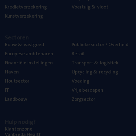
Kre­diet­ver­ze­ke­ring
Voer­tuig
&
vloot
Kunst­ver­ze­ke­ring
Sec­to­ren
Bouw
&
vastgoed
Publie­ke sec­tor / Overheid
Euro­pe­se ambtenaren
Retail
Finan­ci­ë­le instellingen
Trans­port
&
logistiek
Haven
Upcy­cling
&
recycling
Hout­sec­tor
Voe­ding
IT
Vrije beroe­pen
Land­bouw
Zorg­sec­tor
Hulp nodig?
Klan­ten­zo­ne
Van­b­re­da Health