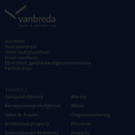
Inzich­ten
Duur­zaam­heid
Onze bedrijfs­cul­tuur
Onze vaca­tu­res
Diver­si­teit, gelijk­waar­dig­heid en inclusie
Part­ner­ships
The­ma’s
Aan­spra­ke­lijk­heid
Mari­ne
Beroeps­aan­spra­ke­lijk­heid
Mili­eu
Cyber
&
fraude
Oogst­ver­ze­ke­ring
Intel­lec­tu­al property
Per­so­nen
Inter­na­ti­o­na­le Mobiliteit
Pro­per­ty