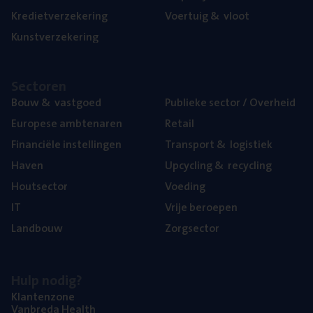
Kre­diet­ver­ze­ke­ring
Voer­tuig
&
vloot
Kunst­ver­ze­ke­ring
Sec­to­ren
Bouw
&
vastgoed
Publie­ke sec­tor / Overheid
Euro­pe­se ambtenaren
Retail
Finan­ci­ë­le instellingen
Trans­port
&
logistiek
Haven
Upcy­cling
&
recycling
Hout­sec­tor
Voe­ding
IT
Vrije beroe­pen
Land­bouw
Zorg­sec­tor
Hulp nodig?
Klan­ten­zo­ne
Van­b­re­da Health