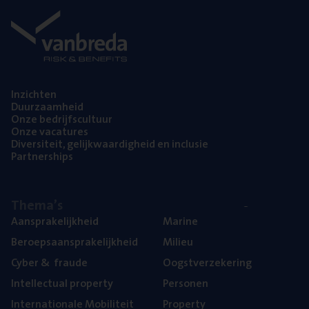
Inzich­ten
Duur­zaam­heid
Onze bedrijfs­cul­tuur
Onze vaca­tu­res
Diver­si­teit, gelijk­waar­dig­heid en inclusie
Part­ner­ships
The­ma’s
Aan­spra­ke­lijk­heid
Mari­ne
Beroeps­aan­spra­ke­lijk­heid
Mili­eu
Cyber
&
fraude
Oogst­ver­ze­ke­ring
Intel­lec­tu­al property
Per­so­nen
Inter­na­ti­o­na­le Mobiliteit
Pro­per­ty