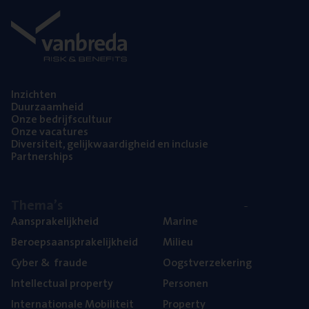
Inzich­ten
Duur­zaam­heid
Onze bedrijfs­cul­tuur
Onze vaca­tu­res
Diver­si­teit, gelijk­waar­dig­heid en inclusie
Part­ner­ships
The­ma’s
Aan­spra­ke­lijk­heid
Mari­ne
Beroeps­aan­spra­ke­lijk­heid
Mili­eu
Cyber
&
fraude
Oogst­ver­ze­ke­ring
Intel­lec­tu­al property
Per­so­nen
Inter­na­ti­o­na­le Mobiliteit
Pro­per­ty