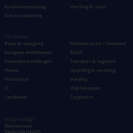
Kre­diet­ver­ze­ke­ring
Voer­tuig
&
vloot
Kunst­ver­ze­ke­ring
Sec­to­ren
Bouw
&
vastgoed
Publie­ke sec­tor / Overheid
Euro­pe­se ambtenaren
Retail
Finan­ci­ë­le instellingen
Trans­port
&
logistiek
Haven
Upcy­cling
&
recycling
Hout­sec­tor
Voe­ding
IT
Vrije beroe­pen
Land­bouw
Zorg­sec­tor
Hulp nodig?
Klan­ten­zo­ne
Van­b­re­da Health