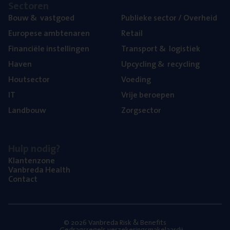
Sec­to­ren
Bouw
&
vastgoed
Publie­ke sec­tor / Overheid
Euro­pe­se ambtenaren
Retail
Finan­ci­ë­le instellingen
Trans­port
&
logistiek
Haven
Upcy­cling
&
recycling
Hout­sec­tor
Voe­ding
IT
Vrije beroe­pen
Land­bouw
Zorg­sec­tor
Hulp nodig?
Klan­ten­zo­ne
Van­b­re­da Health
Con­tact
© 2026 Vanbreda Risk & Benefits
Gedragsregels verzekeringsmakelaardij