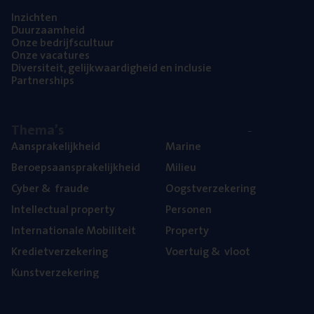
Inzich­ten
Duur­zaam­heid
Onze bedrijfs­cul­tuur
Onze vaca­tu­res
Diver­si­teit, gelijk­waar­dig­heid en inclusie
Part­ner­ships
The­ma’s
Aan­spra­ke­lijk­heid
Mari­ne
Beroeps­aan­spra­ke­lijk­heid
Mili­eu
Cyber
&
fraude
Oogst­ver­ze­ke­ring
Intel­lec­tu­al property
Per­so­nen
Inter­na­ti­o­na­le Mobiliteit
Pro­per­ty
Kre­diet­ver­ze­ke­ring
Voer­tuig
&
vloot
Kunst­ver­ze­ke­ring