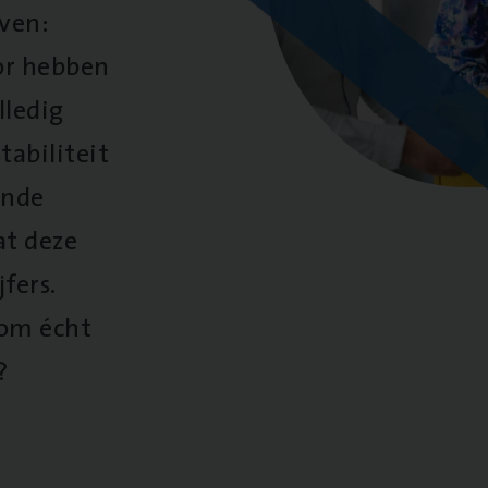
oven:
oor hebben
lledig
tabiliteit
ende
at deze
fers.
 om écht
?