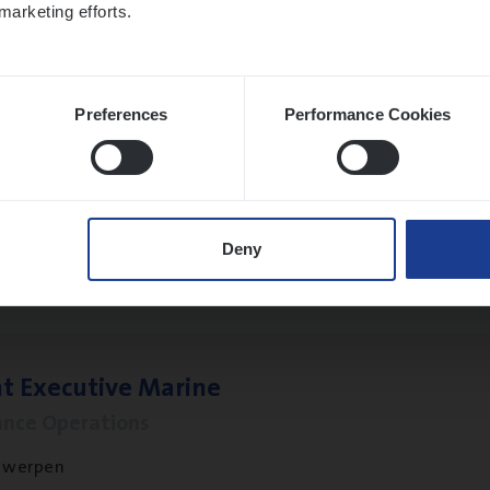
marketing efforts.
twerpen
Preferences
Performance Cookies
to­mer Care Expert Hospitalisatieverzekeri
mer Services
twerpen
Deny
t Exe­cu­ti­ve Marine
ance Operations
twerpen