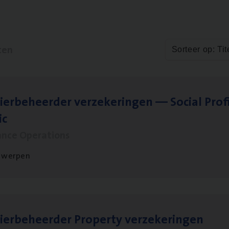
ten
Sorteer op: Tit
ier­be­heer­der ver­ze­ke­rin­gen — Soci­al Pro­f
ic
ance Operations
twerpen
ier­be­heer­der Pro­per­ty verzekeringen