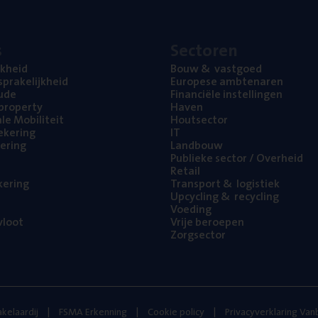
s
Sec­to­ren
jk­heid
Bouw
&
vastgoed
pra­ke­lijk­heid
Euro­pe­se ambtenaren
ude
Finan­ci­ë­le instellingen
l property
Haven
na­le Mobiliteit
Hout­sec­tor
e­ke­ring
IT
e­ring
Land­bouw
Publie­ke sec­tor / Overheid
Retail
ke­ring
Trans­port
&
logistiek
Upcy­cling
&
recycling
Voe­ding
loot
Vrije beroe­pen
Zorg­sec­tor
kelaardij
FSMA Erkenning
Cookie policy
Privacyverklaring Va