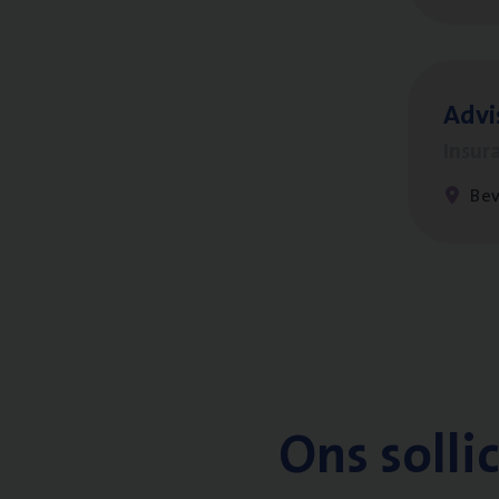
Advi
Insur
Be
Ons solli