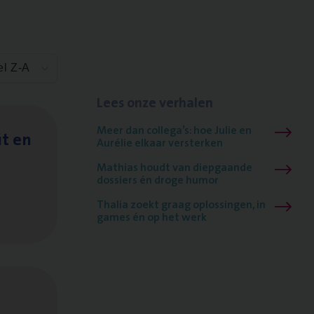
el Z-A
Lees onze verhalen
Meer dan collega’s: hoe Julie en
it en
Aurélie elkaar versterken
Mathias houdt van diepgaande
dossiers én droge humor
Thalia zoekt graag oplossingen, in
games én op het werk