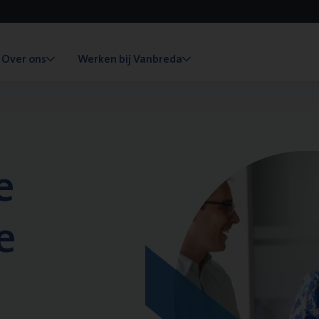
Over ons
Werken bij Vanbreda
e
e