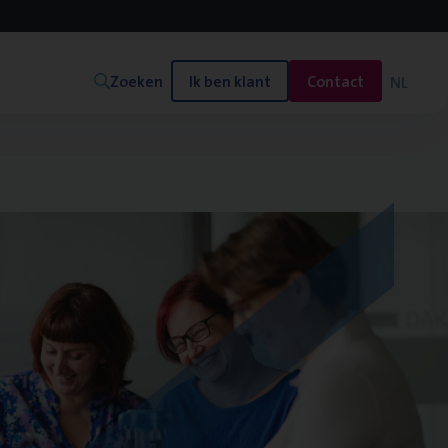
Zoeken
Ik ben klant
Contact
NL