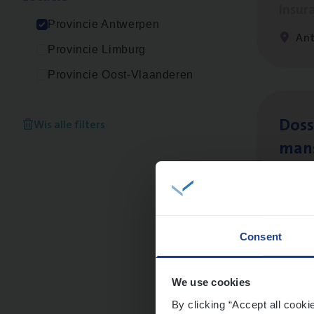
Insur
Provincie Antwerpen
Ant
Provincie Limburg
Provincie Oost-Vlaanderen
Dos­s
Wis alle filters
man
Insur
Me
Consent
Dos­
We use cookies
Insur
By clicking “Accept all cooki