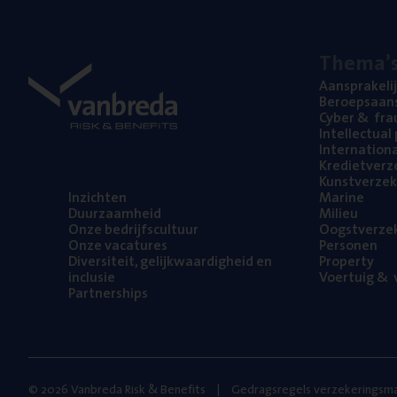
The­ma’
Aan­spra­ke­li
Beroeps­aan­s
Cyber
&
fra
Intel­lec­tu­a
Inter­na­ti­o­
Kre­diet­ver­z
Kunst­ver­ze­k
Inzich­ten
Mari­ne
Duur­zaam­heid
Mili­eu
Onze bedrijfs­cul­tuur
Oogst­ver­ze­
Onze vaca­tu­res
Per­so­nen
Diver­si­teit, gelijk­waar­dig­heid en
Pro­per­ty
inclusie
Voer­tuig
&
v
Part­ner­ships
© 2026 Vanbreda Risk & Benefits
Gedragsregels verzekeringsma