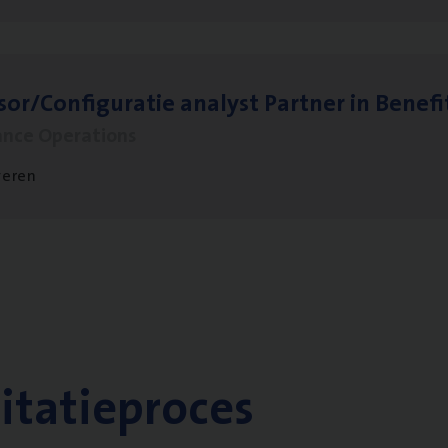
sor/​Configuratie ana­lyst Part­ner in Benefi
ance Operations
veren
citatieproces