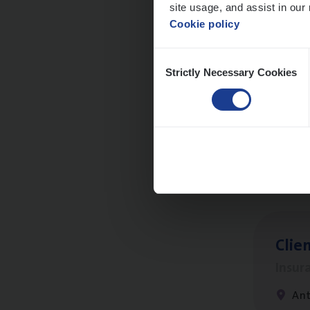
site usage, and assist in our 
An
Cookie policy
Consent
Strictly Necessary Cookies
Selection
Cus­
Custo
An
Clien
Insur
An