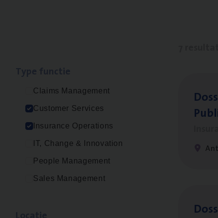
7 resulta
Type func­tie
Claims Management
Dos­s
Publ
Customer Services
Insur
Insurance Operations
IT, Change & Innovation
An
People Management
Sales Management
Dos­s
Loca­tie