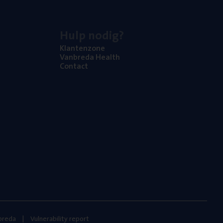
Hulp nodig?
Klan­ten­zo­ne
Van­b­re­da Health
Con­tact
nbreda
Vulnerability report