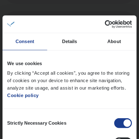
Dos­sier­be­heer­der Onder­ne­min­gen Van­b­
re­da Huys­mans — Mechelen
Insurance Operations
Consent
Details
About
Mechelen
We use cookies
By clicking “Accept all cookies”, you agree to the storing
Dos­sier­be­heer­der Gewaar­borgd Inkomen
of cookies on your device to enhance site navigation,
analyze site usage, and assist in our marketing efforts.
Insurance Operations
Cookie policy
Antwerpen
Consent
Strictly Necessary Cookies
Selection
Lees onze verhalen