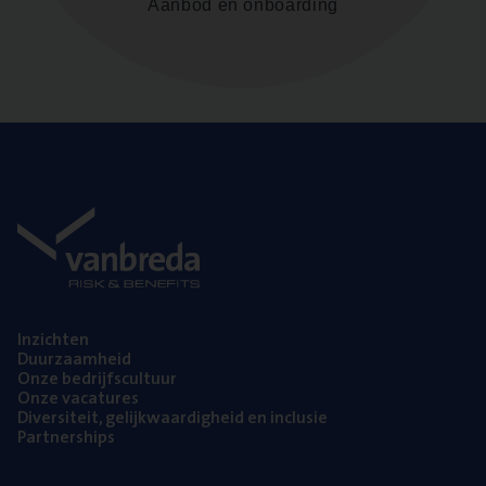
Aanbod en onboarding
Inzich­ten
Duur­zaam­heid
Onze bedrijfs­cul­tuur
Onze vaca­tu­res
Diver­si­teit, gelijk­waar­dig­heid en inclusie
Part­ner­ships