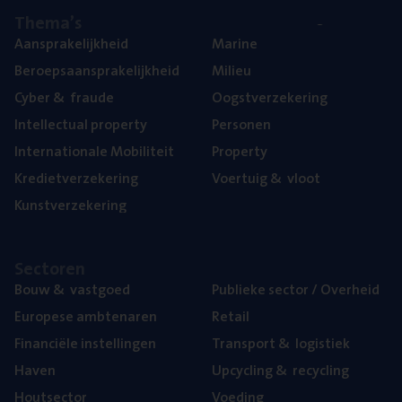
The­ma’s
Aan­spra­ke­lijk­heid
Mari­ne
Beroeps­aan­spra­ke­lijk­heid
Mili­eu
Cyber
&
fraude
Oogst­ver­ze­ke­ring
Intel­lec­tu­al property
Per­so­nen
Inter­na­ti­o­na­le Mobiliteit
Pro­per­ty
Kre­diet­ver­ze­ke­ring
Voer­tuig
&
vloot
Kunst­ver­ze­ke­ring
Sec­to­ren
Bouw
&
vastgoed
Publie­ke sec­tor / Overheid
Euro­pe­se ambtenaren
Retail
Finan­ci­ë­le instellingen
Trans­port
&
logistiek
Haven
Upcy­cling
&
recycling
Hout­sec­tor
Voe­ding