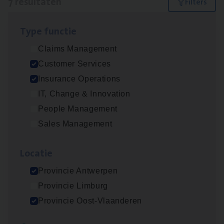
7 resultaten
Filters
Type func­tie
Dos­sier­be­heer­der ver­ze­ke­rin­gen — Soci­al
Claims Management
Pro­fit en Public
Customer Services
Insurance Operations
Insurance Operations
Antwerpen
IT, Change & Innovation
People Management
Sales Management
Advisor/​Configuratie ana­lyst Part­ner in
Benefits
Loca­tie
Insurance Operations
Provincie Antwerpen
Beveren
Provincie Limburg
Provincie Oost-Vlaanderen