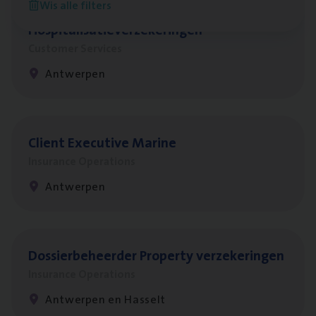
Wis alle filters
Cus­to­mer Care Expert
Hospitalisatieverzekeringen
Customer Services
Antwerpen
Client Exe­cu­ti­ve Marine
Insurance Operations
Antwerpen
Dos­sier­be­heer­der Pro­per­ty verzekeringen
Insurance Operations
Antwerpen en Hasselt