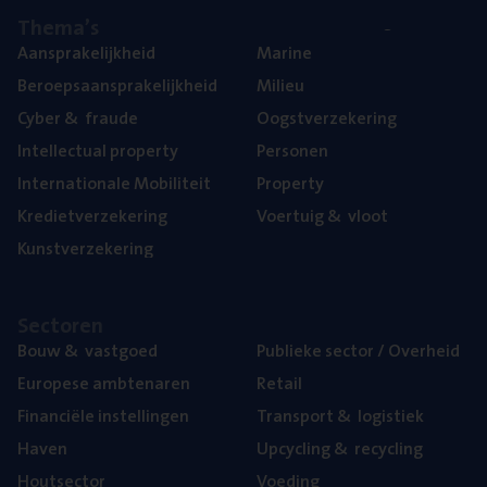
The­ma’s
Aan­spra­ke­lijk­heid
Mari­ne
Beroeps­aan­spra­ke­lijk­heid
Mili­eu
Cyber
&
fraude
Oogst­ver­ze­ke­ring
Intel­lec­tu­al property
Per­so­nen
Inter­na­ti­o­na­le Mobiliteit
Pro­per­ty
Kre­diet­ver­ze­ke­ring
Voer­tuig
&
vloot
Kunst­ver­ze­ke­ring
Sec­to­ren
Bouw
&
vastgoed
Publie­ke sec­tor / Overheid
Euro­pe­se ambtenaren
Retail
Finan­ci­ë­le instellingen
Trans­port
&
logistiek
Haven
Upcy­cling
&
recycling
Hout­sec­tor
Voe­ding