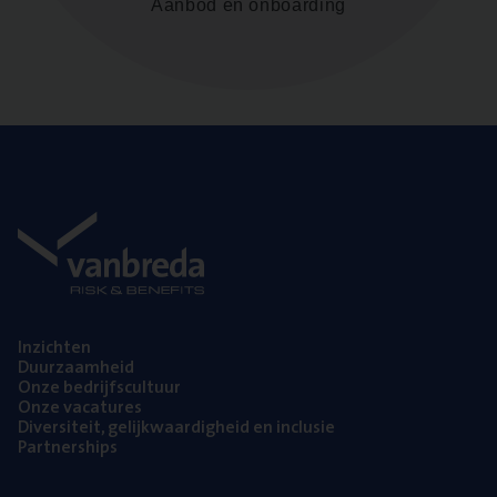
Aanbod en onboarding
Inzich­ten
Duur­zaam­heid
Onze bedrijfs­cul­tuur
Onze vaca­tu­res
Diver­si­teit, gelijk­waar­dig­heid en inclusie
Part­ner­ships