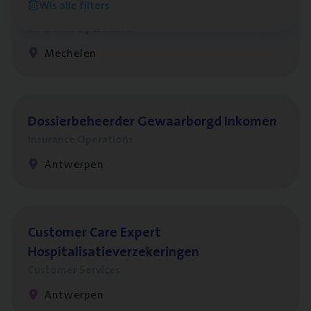
Wis alle filters
re­da Huys­mans — Mechelen
Insurance Operations
Mechelen
Dos­sier­be­heer­der Gewaar­borgd Inkomen
Insurance Operations
Antwerpen
Cus­to­mer Care Expert
Hospitalisatieverzekeringen
Customer Services
Antwerpen