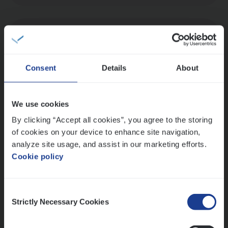
Client Exe­cu­ti­ve Marine
Insurance Operations
Antwerpen
Consent
Details
About
We use cookies
Advisor/​Configuratie ana­lyst Part­ner in
By clicking “Accept all cookies”, you agree to the storing
Benefits
of cookies on your device to enhance site navigation,
analyze site usage, and assist in our marketing efforts.
Insurance Operations
Cookie policy
Beveren
Consent
Strictly Necessary Cookies
Selection
Lees onze verhalen