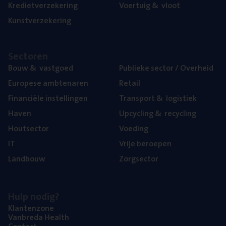
Kre­diet­ver­ze­ke­ring
Voer­tuig
&
vloot
Kunst­ver­ze­ke­ring
Sec­to­ren
Bouw
&
vastgoed
Publie­ke sec­tor / Overheid
Euro­pe­se ambtenaren
Retail
Finan­ci­ë­le instellingen
Trans­port
&
logistiek
Haven
Upcy­cling
&
recycling
Hout­sec­tor
Voe­ding
IT
Vrije beroe­pen
Land­bouw
Zorg­sec­tor
Hulp nodig?
Klan­ten­zo­ne
Van­b­re­da Health