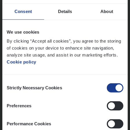
Consent
Details
About
Dos­sier­be­heer­der Gewaar­borgd Inkomen
Insurance Operations
We use cookies
Antwerpen
By clicking “Accept all cookies”, you agree to the storing
of cookies on your device to enhance site navigation,
analyze site usage, and assist in our marketing efforts.
Cookie policy
Lees onze verhalen
Meer dan collega’s: hoe Julie en Aurélie elkaar
Consent
versterken
Strictly Necessary Cookies
Selection
Mathias houdt van diepgaande dossiers én droge
humor
Preferences
Thalia zoekt graag oplossingen, in games én op het
werk
Performance Cookies