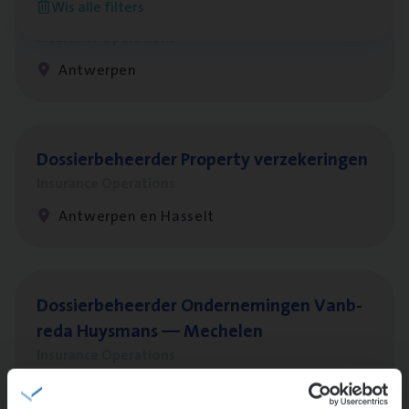
Wis alle filters
Client Exe­cu­ti­ve Marine
Insurance Operations
Antwerpen
Dos­sier­be­heer­der Pro­per­ty verzekeringen
Insurance Operations
Antwerpen en Hasselt
Dos­sier­be­heer­der Onder­ne­min­gen Van­b­
re­da Huys­mans — Mechelen
Insurance Operations
Mechelen