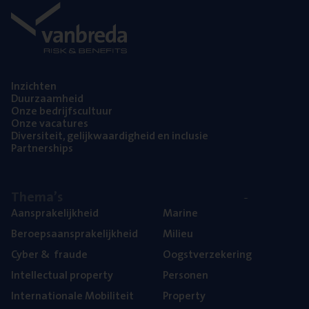
Inzich­ten
Duur­zaam­heid
Onze bedrijfs­cul­tuur
Onze vaca­tu­res
Diver­si­teit, gelijk­waar­dig­heid en inclusie
Part­ner­ships
The­ma’s
Aan­spra­ke­lijk­heid
Mari­ne
Beroeps­aan­spra­ke­lijk­heid
Mili­eu
Cyber
&
fraude
Oogst­ver­ze­ke­ring
Intel­lec­tu­al property
Per­so­nen
Inter­na­ti­o­na­le Mobiliteit
Pro­per­ty