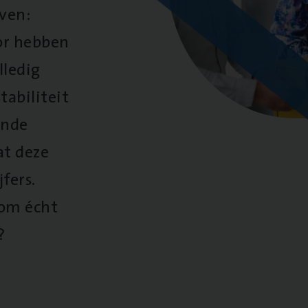
oven:
oor hebben
lledig
tabiliteit
ende
at deze
fers.
 om écht
?