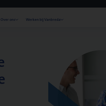
Over ons
Werken bij Vanbreda
e
e