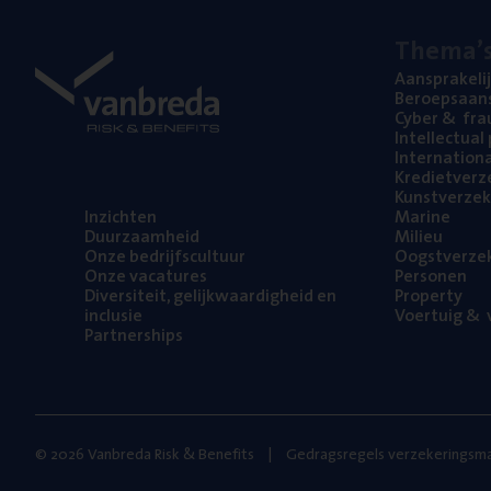
The­ma’
Aan­spra­ke­li
Beroeps­aan­s
Cyber
&
fra
Intel­lec­tu­a
Inter­na­ti­o­
Kre­diet­ver­z
Kunst­ver­ze­k
Inzich­ten
Mari­ne
Duur­zaam­heid
Mili­eu
Onze bedrijfs­cul­tuur
Oogst­ver­ze­
Onze vaca­tu­res
Per­so­nen
Diver­si­teit, gelijk­waar­dig­heid en
Pro­per­ty
inclusie
Voer­tuig
&
v
Part­ner­ships
© 2026 Vanbreda Risk & Benefits
Gedragsregels verzekeringsma