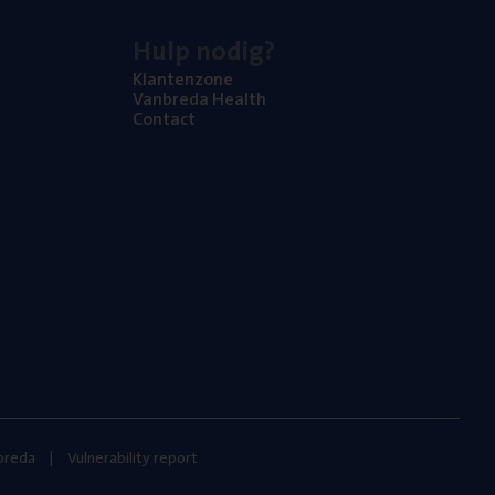
Hulp nodig?
Klan­ten­zo­ne
Van­b­re­da Health
Con­tact
nbreda
Vulnerability report