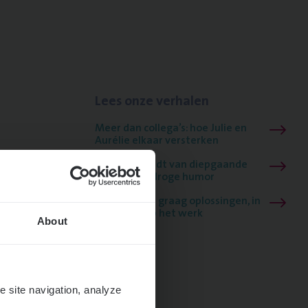
Lees onze verhalen
Meer dan collega’s: hoe Julie en
Aurélie elkaar versterken
Mathias houdt van diepgaande
dossiers én droge humor
Thalia zoekt graag oplossingen, in
games én op het werk
About
e site navigation, analyze