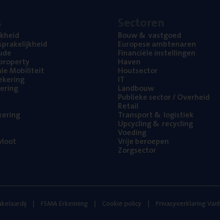
s
Sec­to­ren
jk­heid
Bouw
&
vastgoed
pra­ke­lijk­heid
Euro­pe­se ambtenaren
ude
Finan­ci­ë­le instellingen
l property
Haven
na­le Mobiliteit
Hout­sec­tor
e­ke­ring
IT
e­ring
Land­bouw
Publie­ke sec­tor / Overheid
Retail
ke­ring
Trans­port
&
logistiek
Upcy­cling
&
recycling
Voe­ding
loot
Vrije beroe­pen
Zorg­sec­tor
kelaardij
FSMA Erkenning
Cookie policy
Privacyverklaring Va