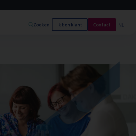
Zoeken
Ik ben klant
Contact
NL