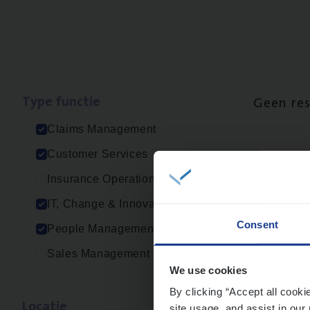
Type func­tie
Geen re
Claims Management
Customer Services
Insurance Operations
IT, Change & Innovation
Consent
People Management
Sales Management
We use cookies
By clicking “Accept all cooki
Loca­tie
site usage, and assist in our 